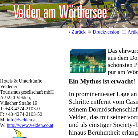
Zurück
Druckversion
Artik
Das ehrwürd
aus dem Dor
schönsten P
pur am Wör
Ein Mythos ist erwacht!
Hotels & Unterkünfte
Veldener
Tourismusgesellschaft mbH
In prominentester Lage an
A-9220 Velden,
Schritte entfernt vom Casi
Villacher Straße 19
seinem Dornröschenschlaf 
T: +43-4274-2103-0
F: +43-4274-2103-50
Velden, das mit seiner v
M:
info@velden.at
und als einstiger Society-
W:
http://www.velden.co.at
hinaus Berühmtheit erlangt