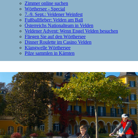
Zimmer online suchen
Wörthersee - Special
7.-9. Sept.: Veldener Weinfest
Fußballfieber: Velden am Ball
Österreichs Nationalteam in Velden
Veldener Advent: Wenn Engel Velden besuchen
Fliegen Sie auf den Wörthersee
Dinner Roulette im Casino Velden
Klangwelle Wörthersee
Pilze sammlen in Kärnten