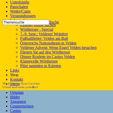
Unterkünfte
Pauschalen
Wetter/Cams
Veranstaltungen
Infrastruktur
Suche
Zimmer online suchen
Wörthersee - Special
7.-9. Sept.: Veldener Weinfest
Fußballfieber: Velden am Ball
Österreichs Nationalteam in Velden
Veldener Advent: Wenn Engel Velden besuchen
Fliegen Sie auf den Wörthersee
Dinner Roulette im Casino Velden
Klangwelle Wörthersee
Pilze sammlen in Kärnten
Links
Shop
Kontakt
Intern
Mit der Velden Basic Card den
Urlaub noch mehr genie�en!
Ortsplan
Bilder
Tagungen
Gruppenreisen
Casino