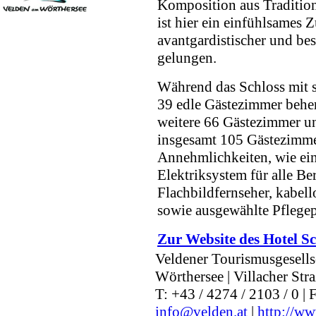
Komposition aus Traditio
ist hier ein einfühlsames
avantgardistischer und be
gelungen.
Während das Schloss mit 
39 edle Gästezimmer behe
weitere 66 Gästezimmer un
insgesamt 105 Gästezimme
Annehmlichkeiten, wie ein
Elektriksystem für alle B
Flachbildfernseher, kabell
sowie ausgewählte Pflege
Zur Website des Hotel S
Veldener Tourismusgesell
Wörthersee | Villacher Str
T: +43 / 4274 / 2103 / 0 | 
info@velden.at
|
http://ww