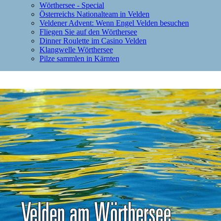
Wörthersee - Special
Österreichs Nationalteam in Velden
Veldener Advent: Wenn Engel Velden besuchen
Fliegen Sie auf den Wörthersee
Dinner Roulette im Casino Velden
Klangwelle Wörthersee
Pilze sammlen in Kärnten