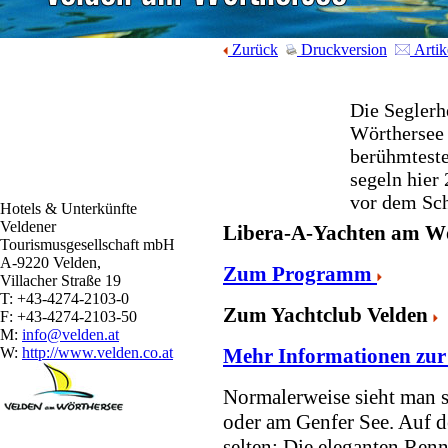
Zurück
Druckversion
Artik
Die Seglerh
Wörthersee 
berühmtest
segeln hier 
vor dem Sch
Hotels & Unterkünfte
Veldener
Libera-A-Yachten am Wö
Tourismusgesellschaft mbH
A-9220 Velden,
Zum Programm
Villacher Straße 19
T: +43-4274-2103-0
Zum Yachtclub Velden
F: +43-4274-2103-50
M:
info@velden.at
W:
http://www.velden.co.at
Mehr Informationen zur
Normalerweise sieht man 
oder am Genfer See. Auf d
selten: Die eleganten Re