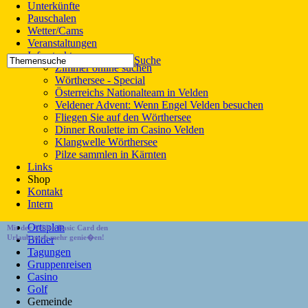
Unterkünfte
Pauschalen
Wetter/Cams
Veranstaltungen
Infrastruktur
Suche
Zimmer online suchen
Wörthersee - Special
Österreichs Nationalteam in Velden
Veldener Advent: Wenn Engel Velden besuchen
Fliegen Sie auf den Wörthersee
Dinner Roulette im Casino Velden
Klangwelle Wörthersee
Pilze sammlen in Kärnten
Links
Shop
Kontakt
Intern
Ortsplan
Mit der Velden Basic Card den
Urlaub noch mehr genie�en!
Bilder
Tagungen
Gruppenreisen
Casino
Golf
Gemeinde