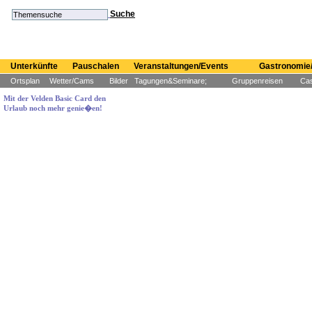
Suche
Unterkünfte
Pauschalen
Veranstaltungen/Events
Gastronomie/
Ortsplan
Wetter/Cams
Bilder
Tagungen&Seminare;
Gruppenreisen
Cas
Mit der Velden Basic Card den
Urlaub noch mehr genie�en!