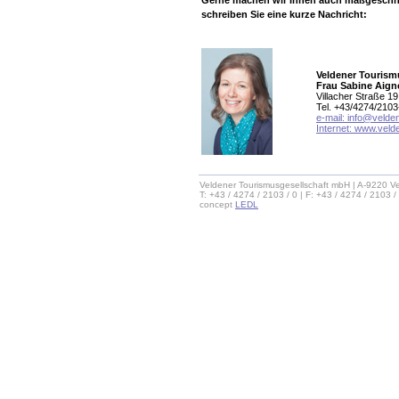
Gerne machen wir Ihnen auch maßgeschnei
schreiben Sie eine kurze Nachricht:
Veldener Touris
Frau Sabine Aign
Villacher Straße 1
Tel. +43/4274/210
e-mail:
info@velden
Internet: www.veld
Veldener Tourismusgesellschaft mbH | A-9220 Ve
T: +43 / 4274 / 2103 / 0 | F: +43 / 4274 / 2103 /
concept
LEDL