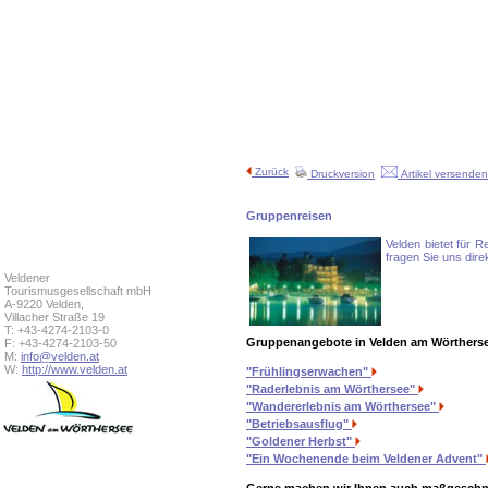
Zurück
Druckversion
Artikel versenden
Gruppenreisen
Velden bietet für 
fragen Sie uns dir
Veldener
Tourismusgesellschaft mbH
A-9220 Velden,
Villacher Straße 19
T: +43-4274-2103-0
Gruppenangebote in Velden am Wörthers
F: +43-4274-2103-50
M:
info@velden.at
W:
http://www.velden.at
"Frühlingserwachen"
"Raderlebnis am Wörthersee"
"Wandererlebnis am Wörthersee"
"Betriebsausflug"
"Goldener Herbst"
"Ein Wochenende beim Veldener Advent"