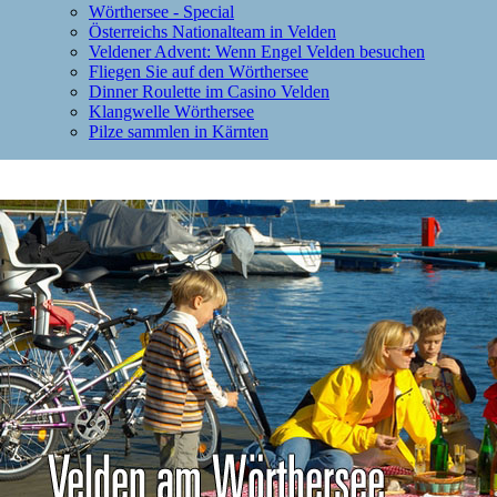
Wörthersee - Special
Österreichs Nationalteam in Velden
Veldener Advent: Wenn Engel Velden besuchen
Fliegen Sie auf den Wörthersee
Dinner Roulette im Casino Velden
Klangwelle Wörthersee
Pilze sammlen in Kärnten