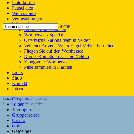
Unterkünfte
Pauschalen
Wetter/Cams
Veranstaltungen
Infrastruktur
Suche
Zimmer online suchen
Wörthersee - Special
Österreichs Nationalteam in Velden
Veldener Advent: Wenn Engel Velden besuchen
Fliegen Sie auf den Wörthersee
Dinner Roulette im Casino Velden
Klangwelle Wörthersee
Pilze sammlen in Kärnten
Links
Shop
Kontakt
Intern
Ortsplan
Mit der Velden Basic Card den
Urlaub noch mehr genie�en!
Bilder
Tagungen
Gruppenreisen
Casino
Golf
Gemeinde