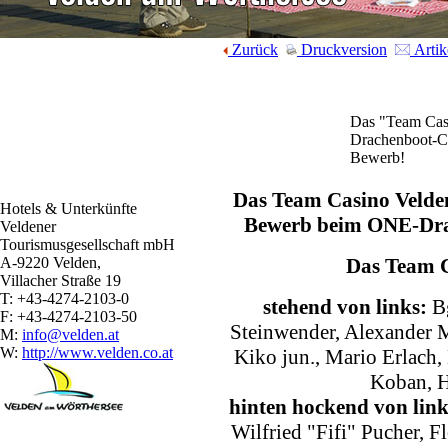
Zurück
Druckversion
Artik
Das "Team Cas
Drachenboot-C
Bewerb!
Das Team Casino Velden
Hotels & Unterkünfte
Bewerb beim ONE-Dra
Veldener
Tourismusgesellschaft mbH
A-9220 Velden,
Das Team C
Villacher Straße 19
T: +43-4274-2103-0
stehend von links:
B
F: +43-4274-2103-50
Steinwender, Alexander M
M:
info@velden.at
W:
http://www.velden.co.at
Kiko jun., Mario Erlach,
Koban, H
hinten hockend von link
Wilfried "Fifi" Pucher, F