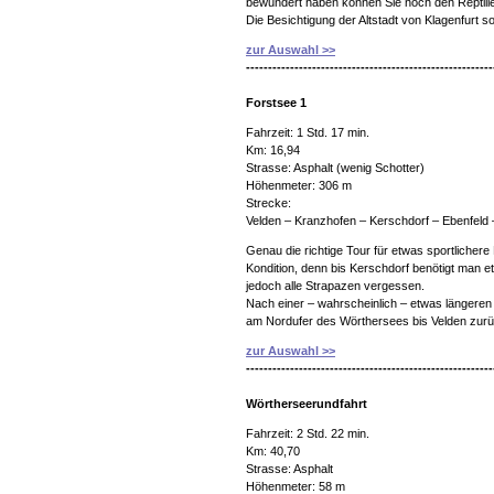
bewundert haben können Sie noch den Reptil
Die Besichtigung der Altstadt von Klagenfurt 
zur Auswahl >>
--------------------------------------------------------
Forstsee 1
Fahrzeit: 1 Std. 17 min.
Km: 16,94
Strasse: Asphalt (wenig Schotter)
Höhenmeter: 306 m
Strecke:
Velden – Kranzhofen – Kerschdorf – Ebenfeld 
Genau die richtige Tour für etwas sportlicher
Kondition, denn bis Kerschdorf benötigt man 
jedoch alle Strapazen vergessen.
Nach einer – wahrscheinlich – etwas längeren 
am Nordufer des Wörthersees bis Velden zurü
zur Auswahl >>
--------------------------------------------------------
Wörtherseerundfahrt
Fahrzeit: 2 Std. 22 min.
Km: 40,70
Strasse: Asphalt
Höhenmeter: 58 m