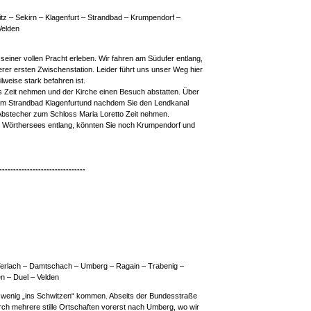
itz – Sekirn – Klagenfurt – Strandbad – Krumpendorf –
Velden
seiner vollen Pracht erleben. Wir fahren am Südufer entlang,
rer ersten Zwischenstation. Leider führt uns unser Weg hier
lweise stark befahren ist.
as Zeit nehmen und der Kirche einen Besuch abstatten. Über
 zum Strandbad Klagenfurtund nachdem Sie den Lendkanal
n Abstecher zum Schloss Maria Loretto Zeit nehmen.
Wörthersees entlang, könnten Sie noch Krumpendorf und
-------------------------------
 Terlach – Damtschach – Umberg – Ragain – Trabenig –
n – Duel – Velden
ein wenig „ins Schwitzen“ kommen. Abseits der Bundesstraße
ch mehrere stille Ortschaften vorerst nach Umberg, wo wir