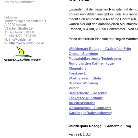
Hotels & Unterkünfte
Entweder mit dem eigenen Rad oder mit dem L
Touren von Velden aus gibt es viele. Für lange
Veldener
macht sich am besten in Richtung Dobratsch,
Tourismusgesellschaft mbH
warten hier auf den ambitionierten Mountainbi
A-9220 Velden,
Villacher Straße 19
Etappen, 854 km, 20.300 Höhenmeter - von Se
T: +43-4274-2103-0
F: +43-4274-2103-50
Einen detailierten Plan von der Region Wörthe
M:
info@velden.at
W:
http://www.velden.co.at
Wildtierpark Rosegg – Gräberfeld Frög
Gross – Sternberg
Moutainbikestrecke Techelsberg
Rund um den Kathreinkogel
Klagenfurt
Forstsee 1
Wörtherseerundfahrt
Schloss Wernberg
Villach
Drauschleife – Rosental
Faakersee Rundfahrt
Aussichtsstraße
Ossiachersee – Rundfahrt
Karolinger Radwanderweg
--------------------------------------------------------
Wildtierpark Rosegg – Gräberfeld Frög
Fahrzeit: 1 Std.