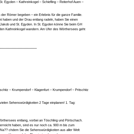
St. Egyden – Kathreinkogel – Schiefling – Reiterhof Auen –
n der Römer begeben – ein Erlebnis für die ganze Familie.
 haben und der Drau entlang radeln, haben Sie einen
 Jakob und St. Egyden. In St. Egyden könne Sie beim GH
 den Kathreinkogel wandern. Am Ufer des Wörthersees geht
-------------------------------
schitz – Krumpendorf – Klagenfurt – Krumpendorf – Pritschitz
 vielen Sehenswürdigkeiten 2 Tage einplanen! 1. Tag:
Wörthersees entlang, vorbei an Töschling und Pörtschach.
rreicht haben, sind es nur noch ca. 900 m bis zum
 Na?? chdem Sie die Sehenswürdigkeiten aus aller Welt