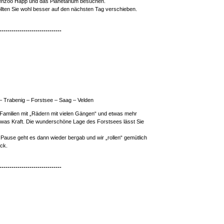
ienzoo Happ und das Planetarium besuchen.
sollten Sie wohl besser auf den nächsten Tag verschieben.
-------------------------------
– Trabenig – Forstsee – Saag – Velden
e Familien mit „Rädern mit vielen Gängen“ und etwas mehr
etwas Kraft. Die wunderschöne Lage des Forstsees lässt Sie
Pause geht es dann wieder bergab und wir „rollen“ gemütlich
ck.
-------------------------------