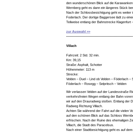
den wunderschönen Blick auf die Karawanken
Wernberg geht es dann ein längeres Stück be
Nach der Schlossbesichtigung geht es weiter i
Foderlach. Der dortige Baggersee lädt zu ein
Teilweise entlang der Bahnstrecke Klagenfurt 
zur Auswahl >>
--------------------------------------------------------
Villach
Fahrzeit: 2 Std. 32 min.
Km: 39,15
Straße: Asphalt, Schotter
Höhenmeter: 113 m
Strecke:
Velden – Duel – Lind ob Velden – Föderlach – S
Föderlach – Rosegg – Selpritsch – Velden
Wir verlassen Velden auf der Landesstraße Ri
verkehrsfreien Wegen entlang der Bahn vorers
wir auf den Drauradweg stoßen. Entlang der D
Radweg Richtung Villach.
Achten Sie während der Fahrt auf die vielen Vo
auf den schönen Blick auf das Schloss Wernb
erfrischen. Nach der Ruine des ehemaligen Zel
Villach, die Stadt des Paracelsus.
Nach einer Stadtbesichtigung geht es auf de