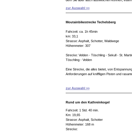
dem Sie aber auch ausweichen können, indem S
zur Auswahl >>
--------------------------------------------------------
Moutainbikestrecke Techelsberg
Fahrzeit: ca. 1h 45min
km: 33,1
Strasse: Asphalt, Schotter, Waldwege
Höhenmeter: 307
Strecke: Velden - Töschling - Sekull - St. Martin
Töschling - Velden
Eine Strecke, die alles bietet, von Entspannu
Anforderungen auf kniffligen Pisten und rasant
zur Auswahl >>
--------------------------------------------------------
Rund um den Kathreinkogel
Fahrzeit: 1 Std. 40 min.
Km: 19,65
Strasse: Asphalt, Schotter
Höhenmeter: 168 m
Strecke: