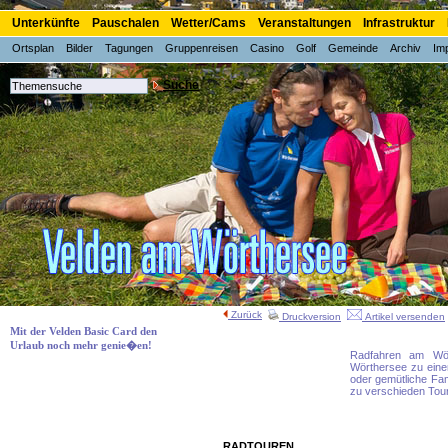
Unterkünfte
Pauschalen
Wetter/Cams
Veranstaltungen
Infrastruktur
Ortsplan
Bilder
Tagungen
Gruppenreisen
Casino
Golf
Gemeinde
Archiv
Im
Suche
Zurück
Druckversion
Artikel versenden
Mit der Velden Basic Card den
Urlaub noch mehr genie�en!
Radfahren am Wör
Wörthersee zu eine
oder gemütliche Fami
zu verschieden Tour
RADTOUREN