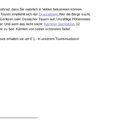
eihrad, dass Sie natürlich in Velden bekommen können.
 Touren empfiehlt sich der
Drauradweg.
Wer die Berge sucht,
 Gerlitzen oder Ossiacher Tauern auf. Unzählige Höhenmeter
ker. Und wem das nicht reicht:
Kärntner Seenbiking
, 12
e zu See. Kärnten von seiner schönsten Seite!
rsee erhalten sie um € 1.- in unserem Tourismusbüro!
-------------------------------