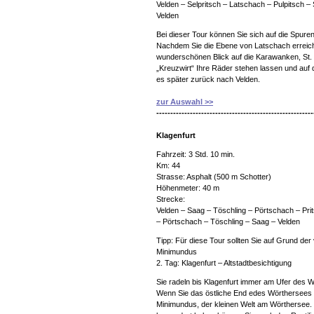
Velden – Selpritsch – Latschach – Pulpitsch – 
Velden
Bei dieser Tour können Sie sich auf die Spure
Nachdem Sie die Ebene von Latschach erreicht
wunderschönen Blick auf die Karawanken, St.
„Kreuzwirt“ Ihre Räder stehen lassen und auf
es später zurück nach Velden.
zur Auswahl >>
--------------------------------------------------------
Klagenfurt
Fahrzeit: 3 Std. 10 min.
Km: 44
Strasse: Asphalt (500 m Schotter)
Höhenmeter: 40 m
Strecke:
Velden – Saag – Töschling – Pörtschach – Prit
– Pörtschach – Töschling – Saag – Velden
Tipp: Für diese Tour sollten Sie auf Grund der
Minimundus
2. Tag: Klagenfurt – Altstadtbesichtigung
Sie radeln bis Klagenfurt immer am Ufer des 
Wenn Sie das östliche End edes Wörthersees e
Minimundus, der kleinen Welt am Wörthersee.