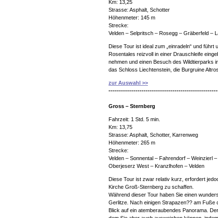
Km: 13,25
Strasse: Asphalt, Schotter
Höhenmeter: 145 m
Strecke:
Velden – Selpritsch – Rosegg – Gräberfeld – L
Diese Tour ist ideal zum „einradeln“ und führ
Rosentales reizvoll in einer Drauschleife eingeb
nehmen und einen Besuch des Wildtierparks i
das Schloss Liechtenstein, die Burgruine Altr
zur Auswahl >>
--------------------------------------------------------
Gross – Sternberg
Fahrzeit: 1 Std. 5 min.
Km: 13,75
Strasse: Asphalt, Schotter, Karrenweg
Höhenmeter: 265 m
Strecke:
Velden – Sonnental – Fahrendorf – Weinzierl –
Oberjeserz West – Kranzlhofen – Velden
Diese Tour ist zwar relativ kurz, erfordert jed
Kirche Groß-Sternberg zu schaffen.
Während dieser Tour haben Sie einen wunders
Gerlitze. Nach einigen Strapazen?? am Fuße d
Blick auf ein atemberaubendes Panorama. Der