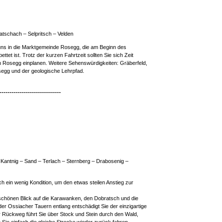
atschach – Selpritsch – Velden
t uns in die Marktgemeinde Rosegg, die am Beginn des
ettet ist. Trotz der kurzen Fahrtzeit sollten Sie sich Zeit
n Rosegg einplanen. Weitere Sehenswürdigkeiten: Gräberfeld,
osegg und der geologische Lehrpfad.
-------------------------------
 Kantnig – Sand – Terlach – Sternberg – Drabosenig –
och ein wenig Kondition, um den etwas steilen Anstieg zur
chönen Blick auf die Karawanken, den Dobratsch und die
er Ossiacher Tauern entlang entschädigt Sie der einzigartige
 Rückweg führt Sie über Stock und Stein durch den Wald,