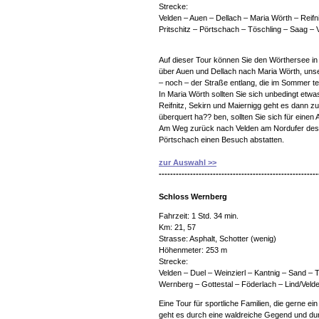
Strecke:
Velden – Auen – Dellach – Maria Wörth – Reifn
Pritschitz – Pörtschach – Töschling – Saag – 
Auf dieser Tour können Sie den Wörthersee in 
über Auen und Dellach nach Maria Wörth, unse
– noch – der Straße entlang, die im Sommer tei
In Maria Wörth sollten Sie sich unbedingt etw
Reifnitz, Sekirn und Maiernigg geht es dann
überquert ha?? ben, sollten Sie sich für eine
Am Weg zurück nach Velden am Nordufer des 
Pörtschach einen Besuch abstatten.
zur Auswahl >>
--------------------------------------------------------
Schloss Wernberg
Fahrzeit: 1 Std. 34 min.
Km: 21, 57
Strasse: Asphalt, Schotter (wenig)
Höhenmeter: 253 m
Strecke:
Velden – Duel – Weinzierl – Kantnig – Sand –
Wernberg – Gottestal – Föderlach – Lind/Velde
Eine Tour für sportliche Familien, die gerne 
geht es durch eine waldreiche Gegend und dur