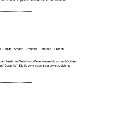
ie einfach die gleiche Strecke wieder zurück fahren.
-------------------------------
 - Lippitz - Arndorf - Trabenig - Forstsee - Tibitsch -
ng auf herrlichen Wald- und Wiesenwegen bis zu den höchsten
en "Downhills". Die Strecke ist sehr gut gekennzeichnet.
-------------------------------