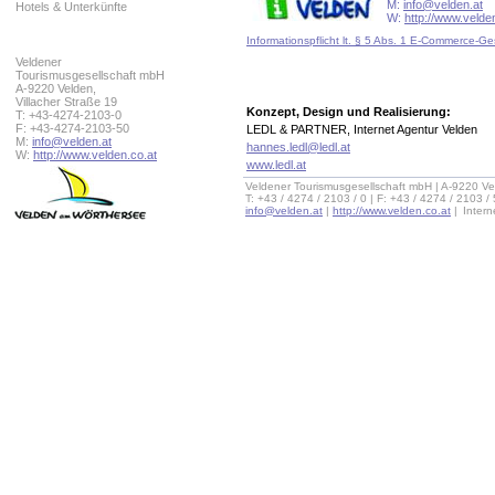
M:
info@velden.at
Hotels & Unterkünfte
W:
http://www.velde
Informationspflicht lt. § 5 Abs. 1 E-Commerce-Ge
Veldener
Tourismusgesellschaft mbH
A-9220 Velden,
Villacher Straße 19
Konzept, Design und Realisierung:
T: +43-4274-2103-0
F: +43-4274-2103-50
LEDL & PARTNER, Internet Agentur Velden
M:
info@velden.at
hannes.ledl@ledl.at
W:
http://www.velden.co.at
www.ledl.at
Veldener Tourismusgesellschaft mbH | A-9220 Ve
T: +43 / 4274 / 2103 / 0 | F: +43 / 4274 / 2103 /
info@velden.at
|
http://www.velden.co.at
|
Inter