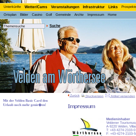
Unterkünfte
Wetter/Cams
Veranstaltungen
Infrastruktur
Links
Prospekt
Ortsplan
Bilder
Casino
Golf
Gemeinde
Archiv
Impressum
Home
Suche
Zurück
Druckversion
Artikel versenden
Mit der Velden Basic Card den
Urlaub noch mehr genie�en!
Medieninhaber
Veldener Tourismus
A-9220 Velden, Vill
T: +43-4274-2103-0
F: +43-4274-2103-5