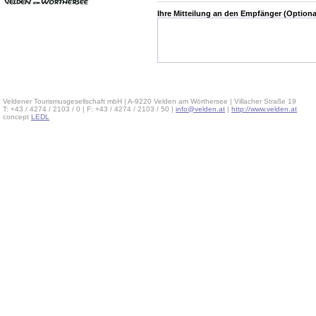
Ihre Mitteilung an den Empfänger (Optiona
Veldener Tourismusgesellschaft mbH | A-9220 Velden am Wörthersee | Villacher Straße 19
T: +43 / 4274 / 2103 / 0 | F: +43 / 4274 / 2103 / 50 |
info@velden.at
|
http://www.velden.at
concept
LEDL