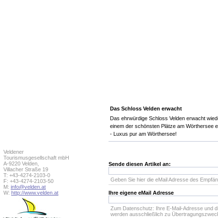
Das Schloss Velden erwacht
Das ehrwürdige Schloss Velden erwacht wied
einem der schönsten Plätze am Wörthersee en
- Luxus pur am Wörthersee!
Veldener
Tourismusgesellschaft mbH
A-9220 Velden,
Sende diesen Artikel an:
Villacher Straße 19
T: +43-4274-2103-0
Geben Sie hier die eMail Adresse des Empfän
F: +43-4274-2103-50
M:
info@velden.at
W:
http://www.velden.at
Ihre eigene eMail Adresse
Zum Datenschutz: Ihre E-Mail-Adresse und d
werden ausschließlich zu Übertragungszwec