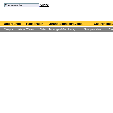
Suche
Unterkünfte
Pauschalen
Veranstaltungen/Events
Gastronomie/
Ortsplan
Wetter/Cams
Bilder
Tagungen&Seminare;
Gruppenreisen
Cas