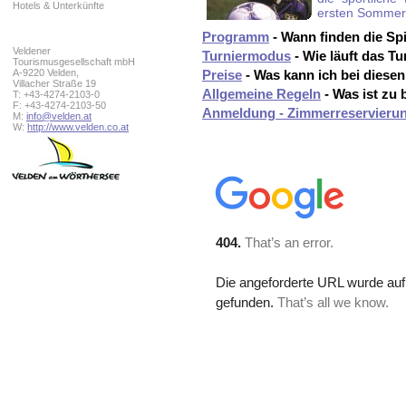
Hotels & Unterkünfte
ersten Sommert
Programm
- Wann finden die Spi
Veldener
Turniermodus
- Wie läuft das Tu
Tourismusgesellschaft mbH
A-9220 Velden,
Preise
- Was kann ich bei diese
Villacher Straße 19
Allgemeine Regeln
- Was ist zu
T: +43-4274-2103-0
F: +43-4274-2103-50
Anmeldung - Zimmerreservieru
M:
info@velden.at
W:
http://www.velden.co.at