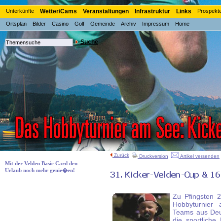
Unterkünfte
Wetter/Cams
Veranstaltungen
Infrastruktur
Links
Prospekt
Ortsplan
Bilder
Casino
Golf
Gemeinde
Archiv
Impressum
Home
Suche
Zurück
Druckversion
Artikel versenden
Mit der Velden Basic Card den
Urlaub noch mehr genie�en!
Zu Pfingsten 2
Hobbyturnier 
Teams aus Deut
die sportlich