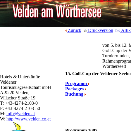
Zurück
Druckversion
Artik
von 5. bis 12. 
Golf-Cup der V
Turnierrunden,
Rahmenprogr
Wörthersee!!
15. Golf-Cup der Veldener Seehot
Hotels & Unterkünfte
Veldener
Programm
Tourismusgesellschaft mbH
Packages
A-9220 Velden,
Buchung
Villacher Straße 19
T: +43-4274-2103-0
F: +43-4274-2103-50
M:
info@velden.at
W:
http://www.velden.co.at
Programm 2007