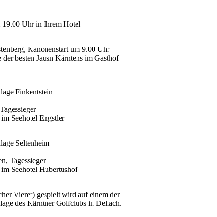
 19.00 Uhr in Ihrem Hotel
stenberg, Kanonenstart um 9.00 Uhr
e der besten Jausn Kärntens im Gasthof
nlage Finkentstein
Tagessieger
im Seehotel Engstler
nlage Seltenheim
en, Tagessieger
 im Seehotel Hubertushof
cher Vierer) gespielt wird auf einem der
nlage des Kärntner Golfclubs in Dellach.