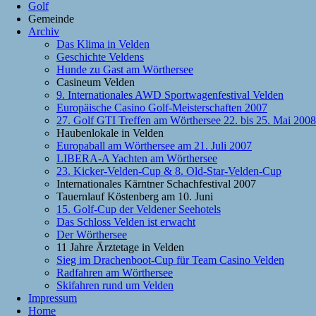
Golf
Gemeinde
Archiv
Das Klima in Velden
Geschichte Veldens
Hunde zu Gast am Wörthersee
Casineum Velden
9. Internationales AWD Sportwagenfestival Velden
Europäische Casino Golf-Meisterschaften 2007
27. Golf GTI Treffen am Wörthersee 22. bis 25. Mai 2008
Haubenlokale in Velden
Europaball am Wörthersee am 21. Juli 2007
LIBERA-A Yachten am Wörthersee
23. Kicker-Velden-Cup & 8. Old-Star-Velden-Cup
Internationales Kärntner Schachfestival 2007
Tauernlauf Köstenberg am 10. Juni
15. Golf-Cup der Veldener Seehotels
Das Schloss Velden ist erwacht
Der Wörthersee
11 Jahre Ärztetage in Velden
Sieg im Drachenboot-Cup für Team Casino Velden
Radfahren am Wörthersee
Skifahren rund um Velden
Impressum
Home