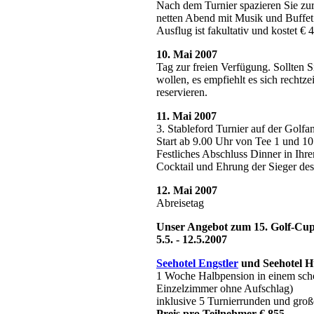
Nach dem Turnier spazieren Sie zu
netten Abend mit Musik und Buffet
Ausflug ist fakultativ und kostet € 4
10. Mai 2007
Tag zur freien Verfügung. Sollten S
wollen, es empfiehlt es sich rechtzei
reservieren.
11. Mai 2007
3. Stableford Turnier auf der Golf
Start ab 9.00 Uhr von Tee 1 und 10
Festliches Abschluss Dinner in Ihr
Cocktail und Ehrung der Sieger de
12. Mai 2007
Abreisetag
Unser Angebot zum 15. Golf-Cup
5.5. - 12.5.2007
Seehotel Engstler
und Seehotel H
1 Woche Halbpension in einem sch
Einzelzimmer ohne Aufschlag)
inklusive 5 Turnierrunden und g
Preis pro Teilnehmer € 855,-