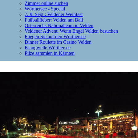
Zimmer online suchen
Wörthersee - Special
7.-9. Sept.: Veldener Weinfest
Fußballfieber: Velden am Ball
Österreichs Nationalteam in Velden
Veldener Advent: Wenn Engel Velden besuchen
Fliegen Sie auf den Wörthersee
Dinner Roulette im Casino Velden
Klangwelle Wörthersee
Pilze sammlen in Kärnten