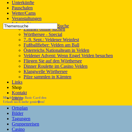
Unterkünfte
Pauschalen
Wetter/Cams
Veranstaltungen
Infrastruktur
Suche
Zimmer online suchen
Wörthersee - Special
7.-9. Sept.: Veldener Weinfest
Fußballfieber: Velden am Ball
Österreichs Nationalteam in Velden
Veldener Advent: Wenn Engel Velden besuchen
Fliegen Sie auf den Wörthersee
Dinner Roulette im Casino Velden
Klangwelle Wörthersee
Pilze sammlen in Kärnten
Links
Shop
Kontakt
Intern
Mit der Velden Basic Card den
Urlaub noch mehr genie�en!
Ortsplan
Bilder
Tagungen
Gruppenreisen
Casino