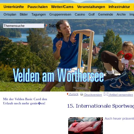
Unterkünfte
Pauschalen
Wetter/Cams
Veranstaltungen
Infrastruktur
Ortsplan
Bilder
Tagungen
Gruppenreisen
Casino
Golf
Gemeinde
Archiv
Im
Suche
Zurück
Druckversion
Artikel versenden
Mit der Velden Basic Card den
Urlaub noch mehr genie�en!
Auch heuer präsenti