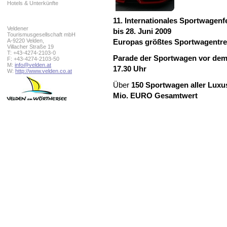
Hotels & Unterkünfte
11. Internationales Sportwagenf
Veldener
bis 28. Juni 2009
Tourismusgesellschaft mbH
A-9220 Velden,
Europas größtes Sportwagentre
Villacher Straße 19
T: +43-4274-2103-0
Parade der Sportwagen vor dem 
F: +43-4274-2103-50
M:
info@velden.at
17.30 Uhr
W:
http://www.velden.co.at
Über
150 Sportwagen aller Luxus
Mio. EURO Gesamtwert