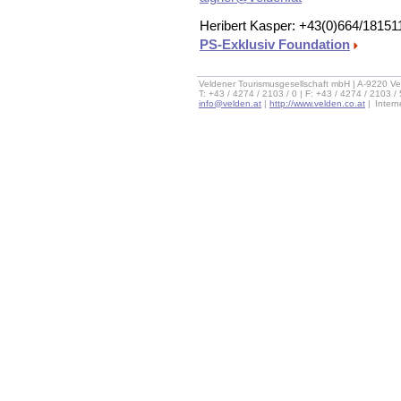
Heribert Kasper: +43(0)664/18151
PS-Exklusiv Foundation
Veldener Tourismusgesellschaft mbH | A-9220 Ve
T: +43 / 4274 / 2103 / 0 | F: +43 / 4274 / 2103 /
info@velden.at
|
http://www.velden.co.at
|
Inter