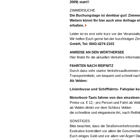
2009) statt!!
ZIMMERSUCHE
Die Buchungslage ist denkbar gut! Zimmer 
Weiters könnt Ihr hier auch eine Anfrage
erhalten.
Leider ist es erst sehr kurz vor der Veranstal
Wir helfen Euch gerne bei der kurzfristigen Z
GmbH, Tel: 0043-4274-2103
ANREISE AN DEN WÖRTHERSEE
Hier findet Ihr die aktuellen Verkehrs-Informa
FAHRTEN NACH REIFNITZ
Durch dass sehr starke Verkehrsaufkommen ru
Transportmitteln, um bequem und schnell nac
Ab Velden:
Linienbusse und Schifffahrts- Fahrplan k
Motorboot-Taxis fahren von den einzelnen 
Preise ca. € 12,- pro Person und Fahrt ab Vel
ab Velden direkt vor dem Schloss Velden
die schnellste und eleganteste Art, nach Reifni
SONSTIGES
Bitte beachtet, dass die Straßenverkehrsordnu
Exekutive kontrolliert vor allem die Geschwindig
Euch einiges Geld und vor allem viel Ärger! D