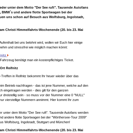
ieder unter dem Motto "Der See ruft". Tausende Autofans
s, BMW´s und andere flotte Sportwagen bei der
euen uns schon auf Besuch aus Wolfsburg, Ingolstadt,
am Christi Himmelfahrts-Wochenende (20. bis 23. Mai
ufenthalt bei uns belohnt wird, wollen wir Euch hier einige
enehm und stressfrei wie möglich machen könnt:
fnitz
 Fahrzeug benötigt man ein kostenpflichtiges Ticket.
Ort Reifnitz
Treffen in Reifnitz bekommt Ihr heuer wieder über das
im Betrieb nachfragen - das ist jene Nummer, welche auf den
ch eingetragen werden - dies gilt für den ganzen
r dreistellig sein - so muss vor der Nummer eine 0 "NULL"
nur vierstellige Nummern annimmt. Hier kommt Ihr zum
er unter dem Motto "Der See ruft". Tausende Autofans werden
nd andere flotte Sportwagen bei der "Wörthersee-Tour 2009"
us Wolfsburg, Ingolstadt, Stuttgart und München!
am Christi Himmelfahrts-Wochenende (20. bis 23. Mai