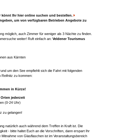
könnt Ihr hier online suchen und bestellen.
 eingeben, um von verfügbaren Betrieben Angebote zu
tung möglich, auch Zimmer für weniger als 3 Nächte zu finden.
immersuche weiter! Ruft einfach an:
Veldener Tourismus
tionen aus Kärnten
nd um den See empfiehlt sich die Fahrt mit folgenden
h Reifnitz zu kommen:
ommen in Kürze!
Orten jederzeit
den (0-24 Uhr)
tz zu gelangen!
ng natürlich auch während dem Treffen in Kraft ist. Die
keit - bitte haltet Euch an die Vorschriften, dann erspart Ihr
ie Mitnahme von Glasflaschen ist im Veranstaltungsbereich