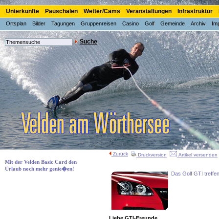
Unterkünfte
Pauschalen
Wetter/Cams
Veranstaltungen
Infrastruktur
Ortsplan
Bilder
Tagungen
Gruppenreisen
Casino
Golf
Gemeinde
Archiv
Im
Suche
Zurück
Druckversion
Artikel versenden
Mit der Velden Basic Card den
Urlaub noch mehr genie�en!
Das Golf GTI treffe
Liebe GTI-Freunde,