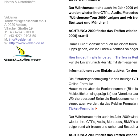
Hotels & Unterkünfte
Der Wörthersee steht auch im Jahr 2009 w
werden wieder Ihre GTI´s, Audis, Mercede
Veldener
"Wörthersee-Tour 2009" zeigen und wir fr
Tourismusgesellschaft mbH
Stuttgart und München!
A-9220 Velden,
Villacher Straße 19
ACHTUNG: 2009 findet das Treffen wieder 
T: +43-4274-2103-0
F: +43-4274-2103-50
2009) statt!!
M:
info@velden.at
W:
http://www.velden.co.at
Damit Eure "Seensucht" auch mit einem tollen A
Tipps geben, wie Ihr Euren Aufenthalt so ang
Hier findet Ihr alle Infos zum Treffen in Rei
Für die Einfahrt nach Reifnitz mit dem eigenen
Informationen zum Einfahrtsticket für den 
Die Einfahrtsgenehmigung für das heurige GTI-
Online-Formular.
Heuer muss aber die Betriebsnummer (Bitte be
Meldeblöcken eingeprägt ist) der Vermieter au
Wörtherseeraum! Sollte die Betriebsnummer nu
eingetragen werden, da das Feld im Formular 
Ticket-Formular
Der Wörthersee steht auch im Jahr 2009 wied
wieder Ihre GTI´s, Audis, Mercedes, BMW´s u
zeigen und wir freuen uns schon auf Besuch a
ACHTUNG: 2009 findet das Treffen wieder 