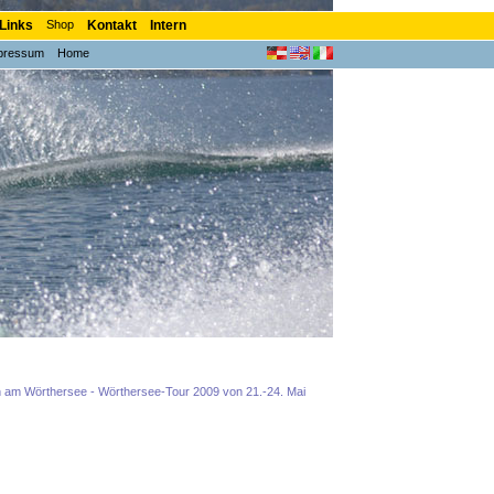
Links
Shop
Kontakt
Intern
pressum
Home
n am Wörthersee - Wörthersee-Tour 2009 von 21.-24. Mai