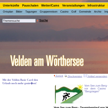
Unterkünfte
Pauschalen
Wetter/Cams
Veranstaltungen
Infrastruktur
Ortsplan
Bilder
Tagungen
Gruppenreisen
Casino
Golf
Gemeinde
Archiv
Im
Suche
Zurück
Druckversion
Artikel versenden
Mit der Velden Basic Card den
Urlaub noch mehr genie�en!
Vom See zum Berg -
vor dem Casino V
"Bergziegen"
Vom See zum Berg - Tauernberglauf von V