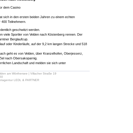
vor dem Casino
at sich in den ersten beiden Jahren zu einem echten
er 400 Teilnehmern.
dentlich geschwitzt werden.
n viele Sportler von Velden nach Köstenberg rennen. Der
rntner Berglaufcup.
lauf oder Kinderläufe, auf der 9,2 km langen Strecke und 518
nach geht es von Velden, über Kranzelhofen, Oberjesserz,
 Ziel nach Obersakoparnig.
errlichen Landschaft und melden sie sich unter
lden am Wörthersee | Villacher Straße 19
 50
netagentur LEDL & PARTNER