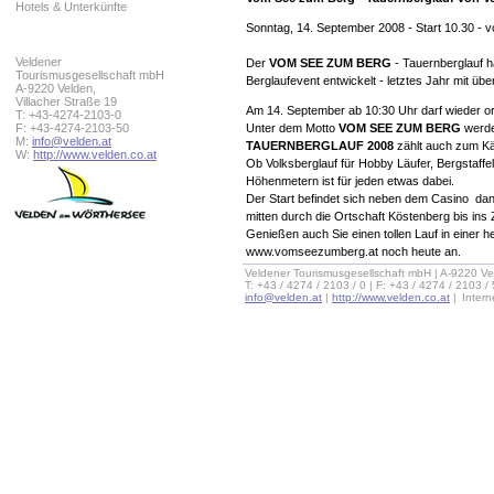
Hotels & Unterkünfte
Sonntag, 14. September 2008 - Start 10.30 - 
Veldener
Der
VOM SEE ZUM BERG
- Tauernberglauf h
Tourismusgesellschaft mbH
Berglaufevent entwickelt - letztes Jahr mit üb
A-9220 Velden,
Villacher Straße 19
Am 14. September ab 10:30 Uhr darf wieder or
T: +43-4274-2103-0
F: +43-4274-2103-50
Unter dem Motto
VOM SEE ZUM BERG
werde
M:
info@velden.at
TAUERNBERGLAUF 2008
zählt auch zum Kä
W:
http://www.velden.co.at
Ob Volksberglauf für Hobby Läufer, Bergstaffel
Höhenmetern ist für jeden etwas dabei.
Der Start befindet sich neben dem Casino  da
mitten durch die Ortschaft Köstenberg bis ins
Genießen auch Sie einen tollen Lauf in einer h
www.vomseezumberg.at noch heute an.
Veldener Tourismusgesellschaft mbH | A-9220 Ve
T: +43 / 4274 / 2103 / 0 | F: +43 / 4274 / 2103 /
info@velden.at
|
http://www.velden.co.at
|
Inter