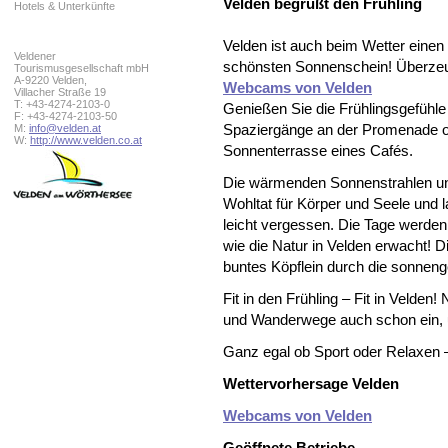
Velden begrüßt den Frühling
Hotels & Unterkünfte
Velden ist auch beim Wetter einen 
Veldener
schönsten Sonnenschein! Überzeuge
Tourismusgesellschaft mbH
A-9220 Velden,
Webcams von Velden
Villacher Straße 19
T: +43-4274-2103-0
Genießen Sie die Frühlingsgefühle 
F: +43-4274-2103-50
M:
info@velden.at
Spaziergänge an der Promenade od
W:
http://www.velden.co.at
Sonnenterrasse eines Cafés.
Die wärmenden Sonnenstrahlen und 
Wohltat für Körper und Seele und 
leicht vergessen. Die Tage werden
wie die Natur in Velden erwacht! D
buntes Köpflein durch die sonnen
Fit in den Frühling – Fit in Velden
und Wanderwege auch schon ein, 
Ganz egal ob Sport oder Relaxen –
Wettervorhersage Velden
Webcams von Velden