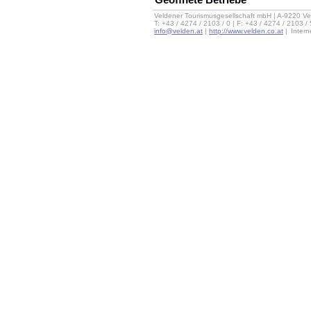
Geöffnete Betriebe
Veldener Tourismusgesellschaft mbH | A-9220 Ve
T: +43 / 4274 / 2103 / 0 | F: +43 / 4274 / 2103 /
info@velden.at
|
http://www.velden.co.at
|
Inter