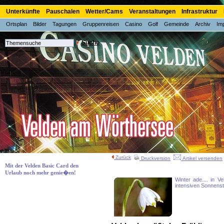
Unterkünfte
Pauschalen
Wetter/Cams
Veranstaltungen
Infrastruktur
Ortsplan
Bilder
Tagungen
Gruppenreisen
Casino
Golf
Gemeinde
Archiv
Im
Suche
Zurück
Druckversion
Artikel versenden
Mit der Velden Basic Card den
Urlaub noch mehr genie�en!
Winter ade.... in V
intensiven Sonnenst