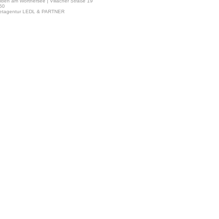
lden am Wörthersee | Villacher Straße 19
 50
netagentur LEDL & PARTNER