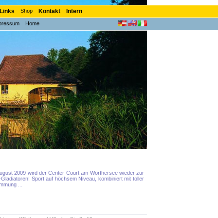
Links
Shop
Kontakt
Intern
pressum
Home
 August 2009 wird der Center-Court am Wörthersee wieder zur
-Gladiatoren! Sport auf höchsem Niveau, kombiniert mit toller
mmung ...