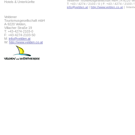
Veldener Tourismusgesellschaft mbH | A-9220 Ve
Hotels & Unterkünfte
T: +43 / 4274 / 2103 / 0 | F: +43 / 4274 / 2103 /
info@velden.at
|
http://www.velden.co.at
|
Inter
Veldener
Tourismusgesellschaft mbH
A-9220 Velden,
Villacher Straße 19
T: +43-4274-2103-0
F: +43-4274-2103-50
M:
info@velden.at
W:
http://www.velden.co.at