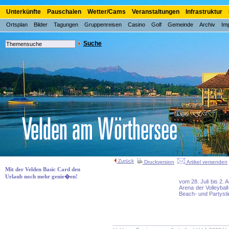
Unterkünfte
Pauschalen
Wetter/Cams
Veranstaltungen
Infrastruktur
Ortsplan
Bilder
Tagungen
Gruppenreisen
Casino
Golf
Gemeinde
Archiv
Im
Suche
Zurück
Druckversion
Artikel versenden
Mit der Velden Basic Card den
Urlaub noch mehr genie�en!
vom 28. Juli bis 2.
Arena der Volleyball
Beach- und Partysti