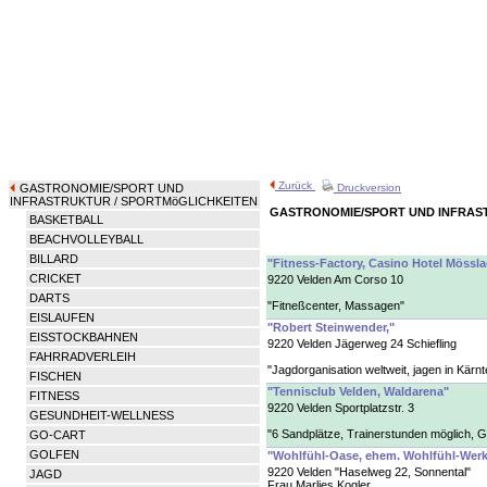
Zurück
GASTRONOMIE/SPORT UND
Druckversion
INFRASTRUKTUR
/ SPORTMöGLICHKEITEN
GASTRONOMIE/SPORT UND INFRAS
BASKETBALL
BEACHVOLLEYBALL
BILLARD
"Fitness-Factory, Casino Hotel Mössl
CRICKET
9220 Velden Am Corso 10
DARTS
"Fitneßcenter, Massagen"
EISLAUFEN
"Robert Steinwender,"
EISSTOCKBAHNEN
9220 Velden Jägerweg 24 Schiefling
FAHRRADVERLEIH
"Jagdorganisation weltweit, jagen in Kär
FISCHEN
"Tennisclub Velden, Waldarena"
FITNESS
9220 Velden Sportplatzstr. 3
GESUNDHEIT-WELLNESS
"6 Sandplätze, Trainerstunden möglich, 
GO-CART
GOLFEN
"Wohlfühl-Oase, ehem. Wohlfühl-Werk
9220 Velden "Haselweg 22, Sonnental"
JAGD
Frau Marlies Kogler