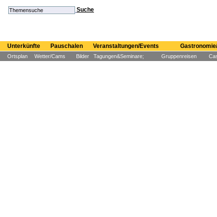
Suche
Unterkünfte
Pauschalen
Veranstaltungen/Events
Gastronomie/
Ortsplan
Wetter/Cams
Bilder
Tagungen&Seminare;
Gruppenreisen
Cas