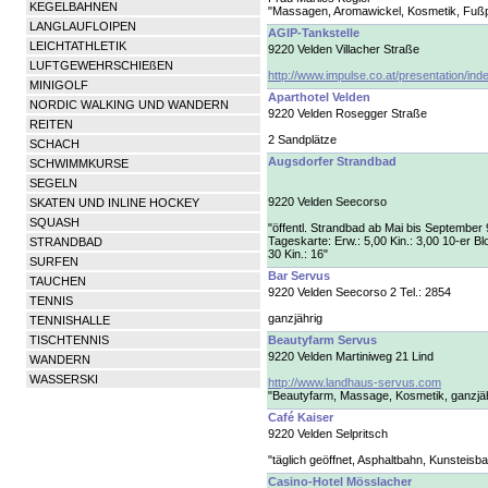
KEGELBAHNEN
"Massagen, Aromawickel, Kosmetik, Fußpf
LANGLAUFLOIPEN
AGIP-Tankstelle
LEICHTATHLETIK
9220 Velden Villacher Straße
LUFTGEWEHRSCHIEßEN
http://www.impulse.co.at/presentation/ind
MINIGOLF
Aparthotel Velden
NORDIC WALKING UND WANDERN
9220 Velden Rosegger Straße
REITEN
2 Sandplätze
SCHACH
Augsdorfer Strandbad
SCHWIMMKURSE
SEGELN
9220 Velden Seecorso
SKATEN UND INLINE HOCKEY
SQUASH
"öffentl. Strandbad ab Mai bis September 9
Tageskarte: Erw.: 5,00 Kin.: 3,00 10-er Bl
STRANDBAD
30 Kin.: 16"
SURFEN
Bar Servus
TAUCHEN
9220 Velden Seecorso 2 Tel.: 2854
TENNIS
ganzjährig
TENNISHALLE
TISCHTENNIS
Beautyfarm Servus
9220 Velden Martiniweg 21 Lind
WANDERN
WASSERSKI
http://www.landhaus-servus.com
"Beautyfarm, Massage, Kosmetik, ganzjä
Café Kaiser
9220 Velden Selpritsch
"täglich geöffnet, Asphaltbahn, Kunsteisb
Casino-Hotel Mösslacher