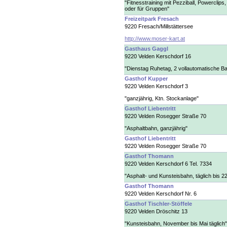
"Fitnesstraining mit Pezziball, Powerclips
oder für Gruppen"
Freizeitpark Fresach
9220 Fresach/Millstättersee
http://www.moser-kart.at
Gasthaus Gaggl
9220 Velden Kerschdorf 16
"Dienstag Ruhetag, 2 vollautomatische B
Gasthof Kupper
9220 Velden Kerschdorf 3
"ganzjährig, Ktn. Stockanlage"
Gasthof Liebentritt
9220 Velden Rosegger Straße 70
"Asphaltbahn, ganzjährig"
Gasthof Liebentritt
9220 Velden Rosegger Straße 70
Gasthof Thomann
9220 Velden Kerschdorf 6 Tel. 7334
"Asphalt- und Kunsteisbahn, täglich bis 2
Gasthof Thomann
9220 Velden Kerschdorf Nr. 6
Gasthof Tischler-Stöffele
9220 Velden Dröschitz 13
"Kunsteisbahn, November bis Mai täglich"