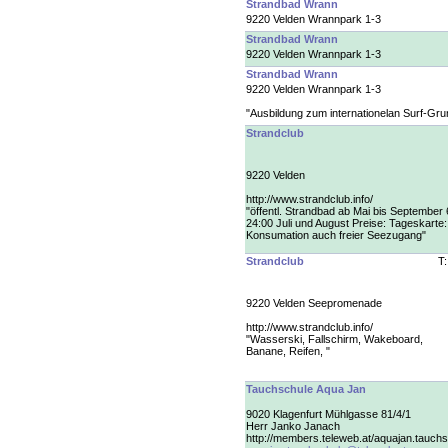
Strandbad Wrann
9220 Velden Wrannpark 1-3
Strandbad Wrann
9220 Velden Wrannpark 1-3
Strandbad Wrann
9220 Velden Wrannpark 1-3
"Ausbildung zum internationelan Surf-Gr
Strandclub
9220 Velden
http://www.strandclub.info/
"öffentl. Strandbad ab Mai bis September 
24:00 Juli und August Preise: Tageskarte:
Konsumation auch freier Seezugang"
Strandclub
T
9220 Velden Seepromenade
http://www.strandclub.info/
"Wasserski, Fallschirm, Wakeboard,
Banane, Reifen, "
Tauchschule Aqua Jan
9020 Klagenfurt Mühlgasse 81/4/1
Herr Janko Janach
http://members.teleweb.at/aquajan.tauch