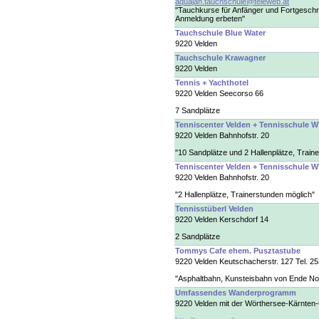
aquajan.tauchschule@teleweb.at
"Tauchkurse für Anfänger und Fortgeschri
Anmeldung erbeten"
Tauchschule Blue Water
9220 Velden
Tauchschule Krawagner
9220 Velden
Tennis + Yachthotel
9220 Velden Seecorso 66
7 Sandplätze
Tenniscenter Velden + Tennisschule 
9220 Velden Bahnhofstr. 20
"10 Sandplätze und 2 Hallenplätze, Trai
Tenniscenter Velden + Tennisschule 
9220 Velden Bahnhofstr. 20
"2 Hallenplätze, Trainerstunden möglich"
Tennisstüberl Velden
9220 Velden Kerschdorf 14
2 Sandplätze
Tommys Cafe ehem. Pusztastube
9220 Velden Keutschacherstr. 127 Tel. 2
"Asphaltbahn, Kunsteisbahn von Ende Nov
Umfassendes Wanderprogramm
9220 Velden mit der Wörthersee-Kärnten