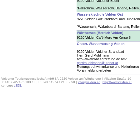
9220 Velden Veldener Bucht
"Fallschirm, Wasserschi, Banane, Reifen
Wasserskischule Velden Ost
9220 Velden Golf-Parkhotel und Bundsch
"Wasserschi, Wakeboard, Banane, Reifen
Wörthersee (Bereich Velden)
9220 Velden Café Moro Am Korso 8
Österr. Wasserrettung Velden
9220 Velden Veldner Strandbad
Herr Gerd Mühlmann
http://www.wasserrettung.de.am/
gerdmuehlmann@utanet.at
Rettungsschwimmkurse und Helferkurse d
Voranmeldung erbeten
Veldener Tourismusgesellschaft mbH | A-9220 Velden am Wörthersee | Villacher Straße 19
T: +43 / 4274 / 2103 / 0 | F: +43 / 4274 / 2103 / 50 |
info@velden.at
|
http://www.velden.at
concept
LEDL