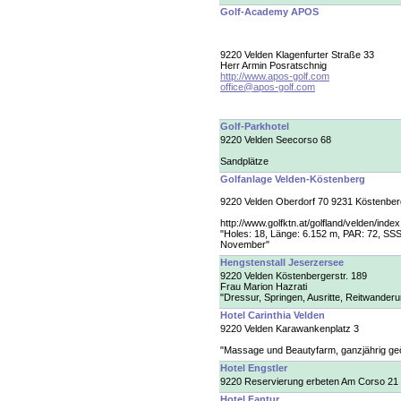
Golf-Academy APOS
9220 Velden Klagenfurter Straße 33
Herr Armin Posratschnig
http://www.apos-golf.com
office@apos-golf.com
Golf-Parkhotel
9220 Velden Seecorso 68
Sandplätze
Golfanlage Velden-Köstenberg
9220 Velden Oberdorf 70 9231 Köstenber
http://www.golfktn.at/golfland/velden/index
"Holes: 18, Länge: 6.152 m, PAR: 72, SSS: 
November"
Hengstenstall Jeserzersee
9220 Velden Köstenbergerstr. 189
Frau Marion Hazrati
"Dressur, Springen, Ausritte, Reitwander
Hotel Carinthia Velden
9220 Velden Karawankenplatz 3
"Massage und Beautyfarm, ganzjährig geö
Hotel Engstler
9220 Reservierung erbeten Am Corso 21
Hotel Fantur