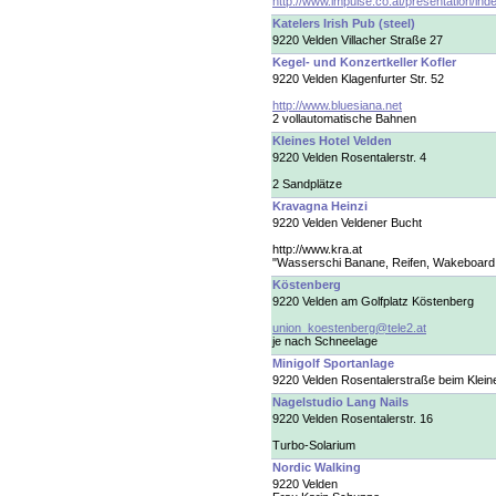
http://www.impulse.co.at/presentation/ind
Katelers Irish Pub (steel)
9220 Velden Villacher Straße 27
Kegel- und Konzertkeller Kofler
9220 Velden Klagenfurter Str. 52
http://www.bluesiana.net
2 vollautomatische Bahnen
Kleines Hotel Velden
9220 Velden Rosentalerstr. 4
2 Sandplätze
Kravagna Heinzi
9220 Velden Veldener Bucht
http://www.kra.at
"Wasserschi Banane, Reifen, Wakeboard 
Köstenberg
9220 Velden am Golfplatz Köstenberg
union_koestenberg@tele2.at
je nach Schneelage
Minigolf Sportanlage
9220 Velden Rosentalerstraße beim Klein
Nagelstudio Lang Nails
9220 Velden Rosentalerstr. 16
Turbo-Solarium
Nordic Walking
9220 Velden