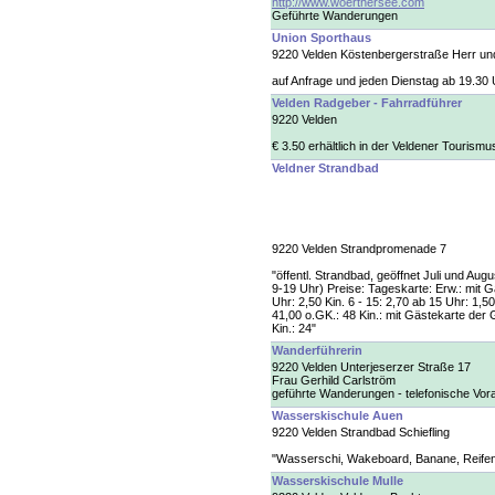
http://www.woerthersee.com
Geführte Wanderungen
Union Sporthaus
9220 Velden Köstenbergerstraße Herr un
auf Anfrage und jeden Dienstag ab 19.30 
Velden Radgeber - Fahrradführer
9220 Velden
€ 3.50 erhältlich in der Veldener Touris
Veldner Strandbad
9220 Velden Strandpromenade 7
"öffentl. Strandbad, geöffnet Juli und 
9-19 Uhr) Preise: Tageskarte: Erw.: mit 
Uhr: 2,50 Kin. 6 - 15: 2,70 ab 15 Uhr: 1,
41,00 o.GK.: 48 Kin.: mit Gästekarte der
Kin.: 24"
Wanderführerin
9220 Velden Unterjeserzer Straße 17
Frau Gerhild Carlström
geführte Wanderungen - telefonische Vo
Wasserskischule Auen
9220 Velden Strandbad Schiefling
"Wasserschi, Wakeboard, Banane, Reifen,
Wasserskischule Mulle