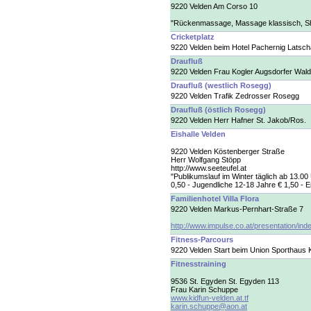
9220 Velden Am Corso 10
"Rückenmassage, Massage klassisch, S
Cricketplatz
9220 Velden beim Hotel Pachernig Latsc
Draufluß
9220 Velden Frau Kogler Augsdorfer Wal
Draufluß (westlich Rosegg)
9220 Velden Trafik Zedrosser Rosegg
Draufluß (östlich Rosegg)
9220 Velden Herr Hafner St. Jakob/Ros.
Eishalle Velden
9220 Velden Köstenberger Straße
Herr Wolfgang Stöpp
http://www.seeteufel.at
"Publikumslauf im Winter täglich ab 13.00
0,50 - Jugendliche 12-18 Jahre € 1,50 - 
Familienhotel Villa Flora
9220 Velden Markus-Pernhart-Straße 7
http://www.impulse.co.at/presentation/ind
Fitness-Parcours
9220 Velden Start beim Union Sporthaus
Fitnesstraining
9536 St. Egyden St. Egyden 113
Frau Karin Schuppe
www.kidfun-velden.at.tf
karin.schuppe@aon.at