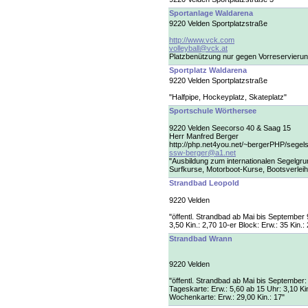
Sportanlage Waldarena
9220 Velden Sportplatzstraße
http://www.vck.com
volleyball@vck.at
Platzbenützung nur gegen Vorreservierun
Sportplatz Waldarena
9220 Velden Sportplatzstraße
"Halfpipe, Hockeyplatz, Skateplatz"
Sportschule Wörthersee
9220 Velden Seecorso 40 & Saag 15
Herr Manfred Berger
http://php.net4you.net/~bergerPHP/segel
ssw-berger@a1.net
"Ausbildung zum internationalen Segelgr
Surfkurse, Motorboot-Kurse, Bootsverleih
Strandbad Leopold
9220 Velden
"öffentl. Strandbad ab Mai bis September 9
3,50 Kin.: 2,70 10-er Block: Erw.: 35 Kin.: 
Strandbad Wrann
9220 Velden
"öffentl. Strandbad ab Mai bis September: 
Tageskarte: Erw.: 5,60 ab 15 Uhr: 3,10 Kin
Wochenkarte: Erw.: 29,00 Kin.: 17"