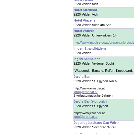
9220 Velden Aich
Hotel Streklhof
9220 Velden Aich
Hotel Vinzenz
9220 Velden Auen am See
Hotel Wurzer
9220 Velden Unterwinklern 14
http://www.impulse.co.at/presentation/ind
In den Strandbädern
9220 Velden
Ingrid Schneider
9220 Velden Veldener Bucht
"Wasserski, Banane, Reifen, Kneeboard,
Jero´s Bar
9220 Velden St. Egyden Rach 3
http://www.jerosbar.at
jero@jerosbar.at
2 vollautomatische Bahnen
Jero´s Bar (elctronic)
9220 Velden St. Egyden
http://www.jerosbar.at
jero@jerosbar.at
Jugendgästehaus Cap Wörth
9220 Velden Seecorso 37-39