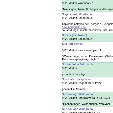
9220 Velden Wrannpark 1-3
"Massagen, Kosmetik, Magnetfeldtherapi
Segelschule Wörthersee
9220 Velden Seecorso 40
http://php.net4you.net/~bergerPHP/segel
ssw-berger@a1.net
"Ausbildung zum internationelan Surf-Gr
Servus (electronic)
9220 Velden Seecorso 2
Skizunft Velden
9220 Velden Karawankenplatz 4
"Wanderungen in den Karawanken (Selbst
Personen, ganzjährig möglich"
Sonnenloipe Selpritsch
9220 Velden
je nach Schneelage
Spielhalle Lucky Seven
9220 Velden Klagenfurter Straße
geöffnet im Sommer
Sportanlage Waldarena
9220 Velden Sportplatzstraße Tel. 2528
"Hochspringen, Weitspringen, Volleyball, B
Sportanlage Waldarena
9220 Velden Sportplatzstraße 3