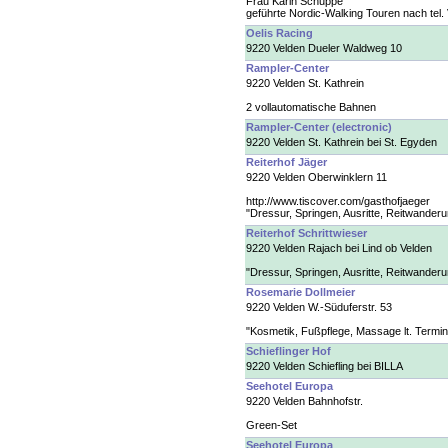
Frau Karin Schuppe
geführte Nordic-Walking Touren nach tel.
Oelis Racing
9220 Velden Dueler Waldweg 10
Rampler-Center
9220 Velden St. Kathrein
2 vollautomatische Bahnen
Rampler-Center (electronic)
9220 Velden St. Kathrein bei St. Egyden
Reiterhof Jäger
9220 Velden Oberwinklern 11
http://www.tiscover.com/gasthofjaeger
"Dressur, Springen, Ausritte, Reitwander
Reiterhof Schrittwieser
9220 Velden Rajach bei Lind ob Velden
"Dressur, Springen, Ausritte, Reitwander
Rosemarie Dollmeier
9220 Velden W.-Süduferstr. 53
"Kosmetik, Fußpflege, Massage lt. Termi
Schieflinger Hof
9220 Velden Schiefling bei BILLA
Seehotel Europa
9220 Velden Bahnhofstr.
Green-Set
Seehotel Europa