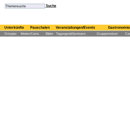
Suche
Unterkünfte
Pauschalen
Veranstaltungen/Events
Gastronomie/
Ortsplan
Wetter/Cams
Bilder
Tagungen&Seminare;
Gruppenreisen
Cas