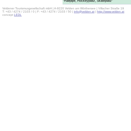
"Halfpipe, Hockeyplatz, Skateplatz"
Veldener Tourismusgesellschaft mbH | A-9220 Velden am Wörthersee | Villacher Straße 19
T: +43 / 4274 / 2103 / 0 | F: +43 / 4274 / 2103 / 50 |
info@velden.at
|
http://www.velden.at
concept
LEDL