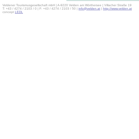
Veldener Tourismusgesellschaft mbH | A-9220 Velden am Wörthersee | Villacher Straße 19
T: +43 / 4274 / 2103 / 0 | F: +43 / 4274 / 2103 / 50 |
info@velden.at
|
http://www.velden.at
concept
LEDL