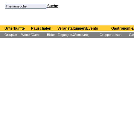
Suche
Unterkünfte
Pauschalen
Veranstaltungen/Events
Gastronomie/
Ortsplan
Wetter/Cams
Bilder
Tagungen&Seminare;
Gruppenreisen
Cas