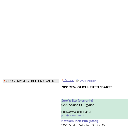
Zurück
SPORTMöGLICHKEITEN
/ DARTS
Druckversion
SPORTMöGLICHKEITEN / DARTS
Jero´s Bar (elctronic)
9220 Velden St. Egyden
http://www.jerosbar.at
jero@jerosbar.at
Katelers Irish Pub (steel)
9220 Velden Villacher Straße 27