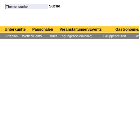
Suche
Unterkünfte
Pauschalen
Veranstaltungen/Events
Gastronomie/
Ortsplan
Wetter/Cams
Bilder
Tagungen&Seminare;
Gruppenreisen
Cas