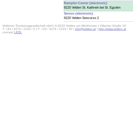
Rampler-Center (electronic)
9220 Velden St. Kathrein bei St. Egyden
Servus (electronic)
9220 Velden Seecorso 2
Veldener Tourismusgesellschaft mbH | A-9220 Velden am Wörthersee | Villacher Straße 19
T: +43 / 4274 / 2103 / 0 | F: +43 / 4274 / 2103 / 50 |
info@velden.at
|
http://www.velden.at
concept
LEDL