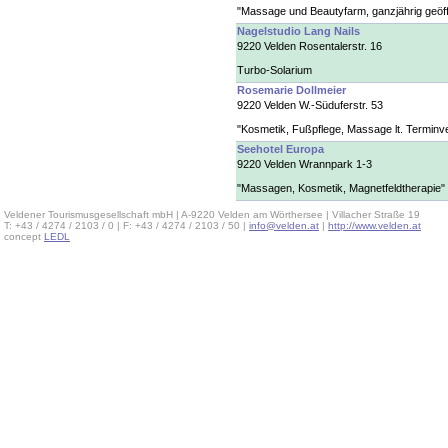
"Massage und Beautyfarm, ganzjährig geöff
Nagelstudio Lang Nails
9220 Velden Rosentalerstr. 16
Turbo-Solarium
Rosemarie Dollmeier
9220 Velden W.-Süduferstr. 53
"Kosmetik, Fußpflege, Massage lt. Terminv
Seehotel Europa
9220 Velden Wrannpark 1-3
"Massagen, Kosmetik, Magnetfeldtherapie"
Veldener Tourismusgesellschaft mbH | A-9220 Velden am Wörthersee | Villacher Straße 19
T: +43 / 4274 / 2103 / 0 | F: +43 / 4274 / 2103 / 50 |
info@velden.at
|
http://www.velden.at
concept
LEDL