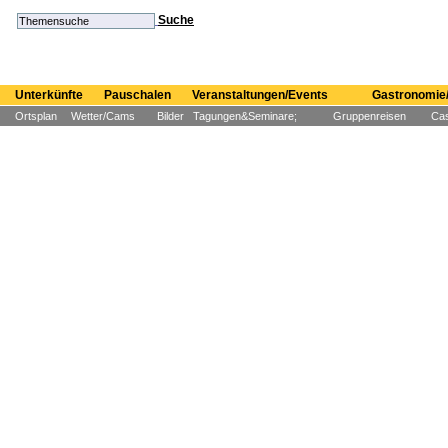
Suche
Unterkünfte
Pauschalen
Veranstaltungen/Events
Gastronomie/
Ortsplan
Wetter/Cams
Bilder
Tagungen&Seminare;
Gruppenreisen
Cas