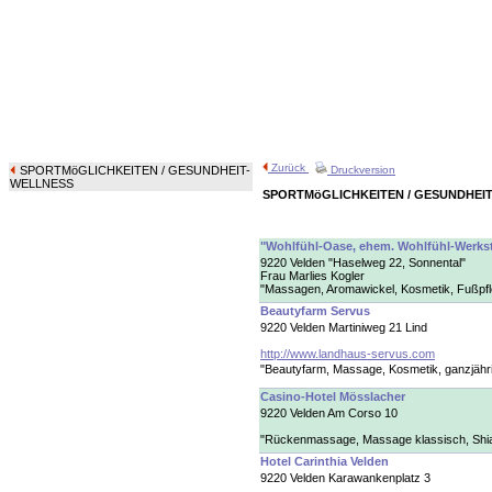
Zurück
SPORTMöGLICHKEITEN
/ GESUNDHEIT-
Druckversion
WELLNESS
SPORTMöGLICHKEITEN / GESUNDHEI
"Wohlfühl-Oase, ehem. Wohlfühl-Werks
9220 Velden "Haselweg 22, Sonnental"
Frau Marlies Kogler
"Massagen, Aromawickel, Kosmetik, Fußpfle
Beautyfarm Servus
9220 Velden Martiniweg 21 Lind
http://www.landhaus-servus.com
"Beautyfarm, Massage, Kosmetik, ganzjähri
Casino-Hotel Mösslacher
9220 Velden Am Corso 10
"Rückenmassage, Massage klassisch, Shi
Hotel Carinthia Velden
9220 Velden Karawankenplatz 3