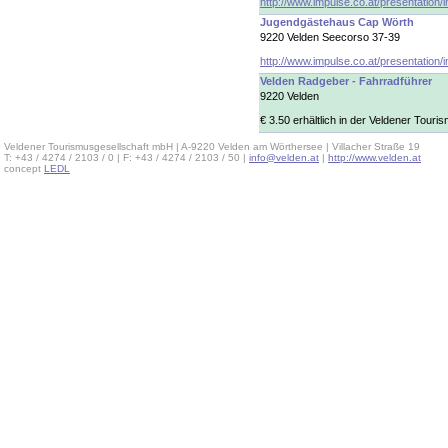
http://www.impulse.co.at/presentation/
Jugendgästehaus Cap Wörth
9220 Velden Seecorso 37-39
http://www.impulse.co.at/presentation/
Velden Radgeber - Fahrradführer
9220 Velden
€ 3.50 erhältlich in der Veldener Tou
Veldener Tourismusgesellschaft mbH | A-9220 Velden am Wörthersee | Villacher Straße 19
T: +43 / 4274 / 2103 / 0 | F: +43 / 4274 / 2103 / 50 |
info@velden.at
|
http://www.velden.at
concept
LEDL