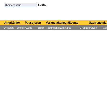
Suche
Unterkünfte
Pauschalen
Veranstaltungen/Events
Gastronomie/
Ortsplan
Wetter/Cams
Bilder
Tagungen&Seminare;
Gruppenreisen
Cas