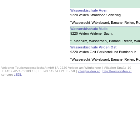
Wasserskischule Auen
9220 Velden Strandbad Schiefling
"Wasserschi, Wakeboard, Banane, Reifen, Run
Wasserskischule Mulle
9220 Velden Veldener Bucht
"Fallschirm, Wasserschi, Banane, Reifen, Wa
Wasserskischule Velden Ost
9220 Velden Golf-Parkhotel und Bundschuh
"Wasserschi, Wakeboard, Banane, Reifen, Ru
Veldener Tourismusgesellschaft mbH | A-9220 Velden am Wörthersee | Villacher Straße 19
T: +43 / 4274 / 2103 / 0 | F: +43 / 4274 / 2103 / 50 |
info@velden.at
|
http://www.velden.at
concept
LEDL