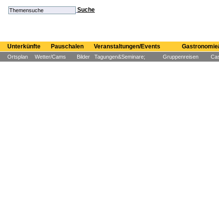
Suche
Unterkünfte
Pauschalen
Veranstaltungen/Events
Gastronomie/
Ortsplan
Wetter/Cams
Bilder
Tagungen&Seminare;
Gruppenreisen
Cas