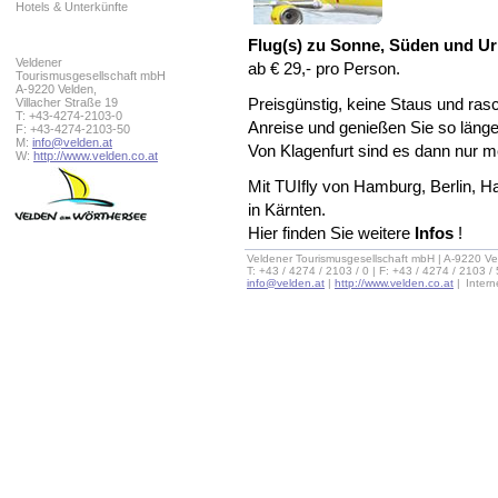
Hotels & Unterkünfte
Flug(s) zu Sonne, Süden und Ur
Veldener
ab € 29,- pro Person.
Tourismusgesellschaft mbH
A-9220 Velden,
Villacher Straße 19
Preisgünstig, keine Staus und rasch
T: +43-4274-2103-0
Anreise und genießen Sie so länge
F: +43-4274-2103-50
M:
info@velden.at
Von Klagenfurt sind es dann nur m
W:
http://www.velden.co.at
Mit TUIfly von Hamburg, Berlin, H
in Kärnten.
Hier finden Sie weitere
Infos
!
Veldener Tourismusgesellschaft mbH | A-9220 Ve
T: +43 / 4274 / 2103 / 0 | F: +43 / 4274 / 2103 /
info@velden.at
|
http://www.velden.co.at
|
Inter