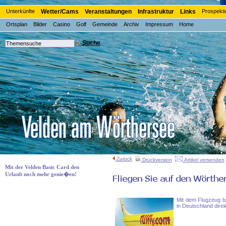
Unterkünfte
Wetter/Cams
Veranstaltungen
Infrastruktur
Links
Prospekt
Ortsplan
Bilder
Casino
Golf
Gemeinde
Archiv
Impressum
Home
Suche
Zurück
Druckversion
Artikel versenden
Mit der Velden Basic Card den
Urlaub noch mehr genie�en!
Mit dem Flugzeug b
in Deutschland direk