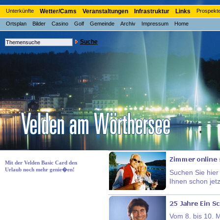
Unterkünfte
Wetter/Cams
Veranstaltungen
Infrastruktur
Links
Prospekt
Ortsplan
Bilder
Casino
Golf
Gemeinde
Archiv
Impressum
Home
Suche
Mit der Velden Basic Card den
Urlaub noch mehr genie�en!
Suchen Sie hier
Ihnen schon jet
Vom 8. bis 10. 