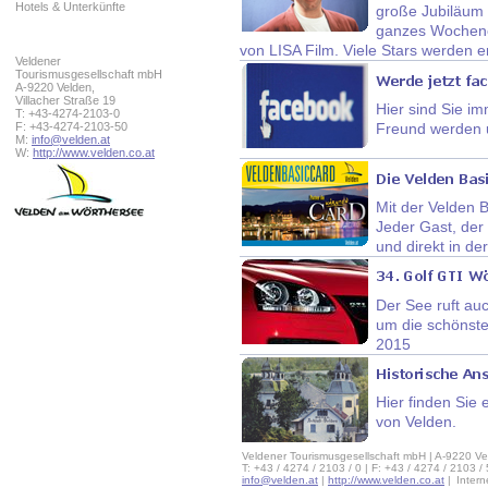
Hotels & Unterkünfte
große Jubiläum 
ganzes Wochenen
von LISA Film. Viele Stars werden e
Veldener
Tourismusgesellschaft mbH
A-9220 Velden,
Villacher Straße 19
Hier sind Sie im
T: +43-4274-2103-0
F: +43-4274-2103-50
Freund werden 
M:
info@velden.at
W:
http://www.velden.co.at
Mit der Velden 
Jeder Gast, der 
und direkt in de
Der See ruft au
um die schönste
2015
Hier finden Sie
von Velden.
Veldener Tourismusgesellschaft mbH | A-9220 Ve
T: +43 / 4274 / 2103 / 0 | F: +43 / 4274 / 2103 /
info@velden.at
|
http://www.velden.co.at
|
Inter