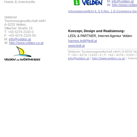
M:
info@velden.at
Hotels & Unterkünfte
W:
http://www.velde
Informationspflicht lt. § 5 Abs. 1 E-Commerce-Ge
Veldener
Tourismusgesellschaft mbH
A-9220 Velden,
Villacher Straße 19
Konzept, Design und Realisierung:
T: +43-4274-2103-0
F: +43-4274-2103-50
LEDL & PARTNER, Internet Agentur Velden
M:
info@velden.at
hannes.ledl@ledl.at
W:
http://www.velden.co.at
www.ledl.at
Veldener Tourismusgesellschaft mbH | A-9220 Ve
T: +43 / 4274 / 2103 / 0 | F: +43 / 4274 / 2103 /
info@velden.at
|
http://www.velden.co.at
|
Inter