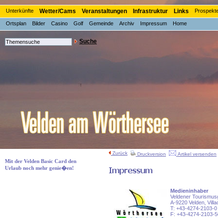
Unterkünfte
Wetter/Cams
Veranstaltungen
Infrastruktur
Links
Prospekt
Ortsplan
Bilder
Casino
Golf
Gemeinde
Archiv
Impressum
Home
Suche
Zurück
Druckversion
Artikel versenden
Mit der Velden Basic Card den
Urlaub noch mehr genie�en!
Medieninhaber
Veldener Tourismus
A-9220 Velden, Vill
T: +43-4274-2103-0
F: +43-4274-2103-5