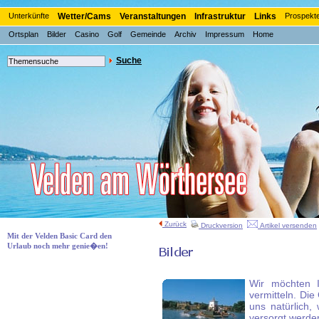
Unterkünfte
Wetter/Cams
Veranstaltungen
Infrastruktur
Links
Prospekt
Ortsplan
Bilder
Casino
Golf
Gemeinde
Archiv
Impressum
Home
Suche
Zurück
Druckversion
Artikel versenden
Mit der Velden Basic Card den
Urlaub noch mehr genie�en!
Wir möchten I
vermitteln. Die
uns natürlich,
versorgt werde