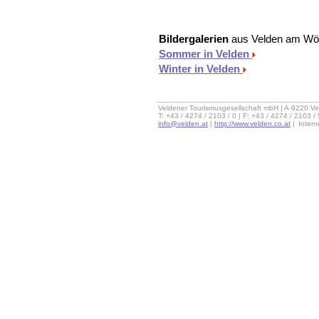
Bildergalerien
aus Velden am Wö
Sommer in Velden
Winter in Velden
Veldener Tourismusgesellschaft mbH | A-9220 Ve
T: +43 / 4274 / 2103 / 0 | F: +43 / 4274 / 2103 /
info@velden.at
|
http://www.velden.co.at
|
Inter