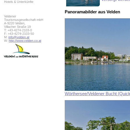
Hotels & Unterkünfte
Panoramabilder aus Velden
Veldener
Tourismusgesellschaft mbH
A-9220 Velden,
Villacher Straße 19
T: +43-4274-2103-0
F: +43-4274-2103-50
M:
info@velden.at
W:
http://www.velden.co.at
Wörthersee/Veldener Bucht (Quic