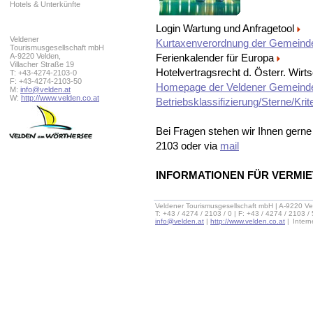
Hotels & Unterkünfte
Login Wartung und Anfragetool
Veldener
Kurtaxenverordnung der Gemeinde
Tourismusgesellschaft mbH
A-9220 Velden,
Ferienkalender für Europa
Villacher Straße 19
Hotelvertragsrecht d. Österr. Wi
T: +43-4274-2103-0
F: +43-4274-2103-50
Homepage der Veldener Gemein
M:
info@velden.at
W:
http://www.velden.co.at
Betriebsklassifizierung/Sterne/Krit
Bei Fragen stehen wir Ihnen gerne 
2103 oder via
mail
INFORMATIONEN FÜR VERMI
Veldener Tourismusgesellschaft mbH | A-9220 Ve
T: +43 / 4274 / 2103 / 0 | F: +43 / 4274 / 2103 /
info@velden.at
|
http://www.velden.co.at
|
Inter