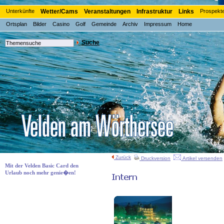
Unterkünfte
Wetter/Cams
Veranstaltungen
Infrastruktur
Links
Prospekt
Ortsplan
Bilder
Casino
Golf
Gemeinde
Archiv
Impressum
Home
Suche
Zurück
Druckversion
Artikel versenden
Mit der Velden Basic Card den
Urlaub noch mehr genie�en!