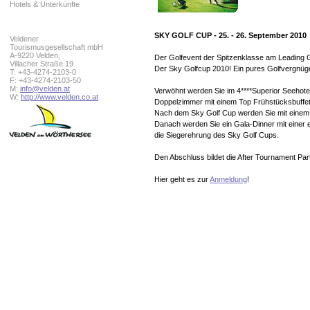
Hotels & Unterkünfte
SKY GOLF CUP - 25. - 26. September 2010
Veldener
Tourismusgesellschaft mbH
A-9220 Velden,
Der Golfevent der Spitzenklasse am Leading 
Villacher Straße 19
Der Sky Golfcup 2010! Ein pures Golfvergnüg
T: +43-4274-2103-0
F: +43-4274-2103-50
M:
info@velden.at
Verwöhnt werden Sie im 4****Superior Seehot
W:
http://www.velden.co.at
Doppelzimmer mit einem Top Frühstücksbuffet
Nach dem Sky Golf Cup werden Sie mit einem 
Danach werden Sie ein Gala-Dinner mit einer 
die Siegerehrung des Sky Golf Cups.
Den Abschluss bildet die After Tournament Par
Hier geht es zur
Anmeldung
!