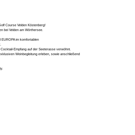
Golf Course Velden Köstenberg!
en bei Velden am Wörthersee.
el EUROPA im komfortablen
.
Cocktail-Empfang auf der Seeterasse verwöhnt.
exklusiven Weinbegleitung erleben, sowie anschließend
ty.