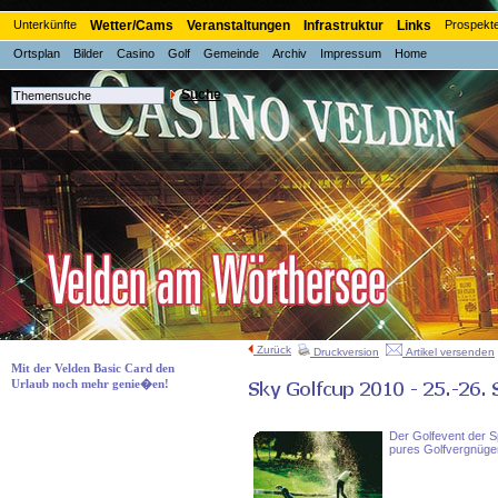
Unterkünfte
Wetter/Cams
Veranstaltungen
Infrastruktur
Links
Prospekt
Ortsplan
Bilder
Casino
Golf
Gemeinde
Archiv
Impressum
Home
Suche
Zurück
Druckversion
Artikel versenden
Mit der Velden Basic Card den
Urlaub noch mehr genie�en!
Der Golfevent der S
pures Golfvergnüge