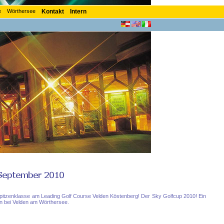
e
Wörthersee
Kontakt
Intern
pitzenklasse am Leading Golf Course Velden Köstenberg! Der Sky Golfcup 2010! Ein
n bei Velden am Wörthersee.