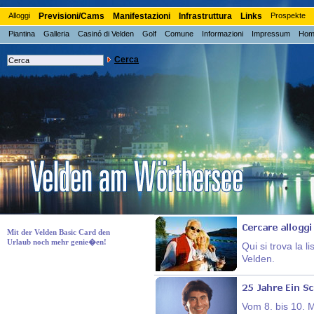
Alloggi
Previsioni/Cams
Manifestazioni
Infrastruttura
Links
Prospekte
Piantina
Galleria
Casinó di Velden
Golf
Comune
Informazioni
Impressum
Hom
Cerca
Mit der Velden Basic Card den
Urlaub noch mehr genie�en!
Qui si trova la l
Velden.
Vom 8. bis 10. 