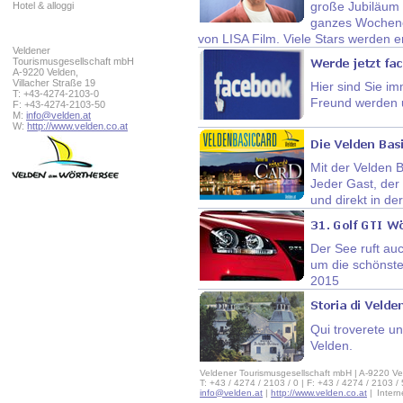
große Jubiläum 
Hotel & alloggi
ganzes Wochenen
von LISA Film. Viele Stars werden e
Veldener
Tourismusgesellschaft mbH
A-9220 Velden,
Villacher Straße 19
Hier sind Sie im
T: +43-4274-2103-0
Freund werden 
F: +43-4274-2103-50
M:
info@velden.at
W:
http://www.velden.co.at
Mit der Velden 
Jeder Gast, der 
und direkt in de
Der See ruft au
um die schönste
2015
Qui troverete un
Velden.
Veldener Tourismusgesellschaft mbH | A-9220 Ve
T: +43 / 4274 / 2103 / 0 | F: +43 / 4274 / 2103 /
info@velden.at
|
http://www.velden.co.at
|
Inter