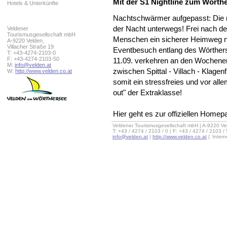
Mit der S1 Nightline zum Wörth
Hotels & Unterkünfte
Nachtschwärmer aufgepasst: Die ne
der Nacht unterwegs! Frei nach de
Veldener
Tourismusgesellschaft mbH
Menschen ein sicherer Heimweg na
A-9220 Velden,
Villacher Straße 19
Eventbesuch entlang des Wörtherse
T: +43-4274-2103-0
F: +43-4274-2103-50
11.09. verkehren an den Wochene
M:
info@velden.at
zwischen Spittal - Villach - Klagen
W:
http://www.velden.co.at
somit ein stressfreies und vor al
out" der Extraklasse!
Hier geht es zur offiziellen Homepa
Veldener Tourismusgesellschaft mbH | A-9220 Ve
T: +43 / 4274 / 2103 / 0 | F: +43 / 4274 / 2103 /
info@velden.at
|
http://www.velden.co.at
|
Inter