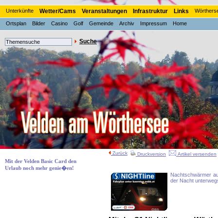
Unterkünfte
Wetter/Cams
Veranstaltungen
Infrastruktur
Links
Wörthers
Ortsplan
Bilder
Casino
Golf
Gemeinde
Archiv
Impressum
Home
Suche
Zurück
Druckversion
Artikel versenden
Mit der Velden Basic Card den
Urlaub noch mehr genie�en!
Nachtschwärmer auf
der Nacht unterweg