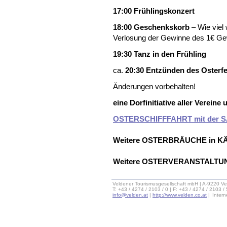
17:00 Frühlingskonzert
18:00 Geschenkskorb
– Wie viel 
Verlosung der Gewinne des 1€ Gewi
19:30 Tanz in den Frühling
ca.
20:30 Entzünden des Osterf
Änderungen vorbehalten!
eine Dorfinitiative aller Verei
OSTERSCHIFFFAHRT mit der 
Weitere OSTERBRÄUCHE in 
Weitere OSTERVERANSTALT
Veldener Tourismusgesellschaft mbH | A-9220 Ve
T: +43 / 4274 / 2103 / 0 | F: +43 / 4274 / 2103 /
info@velden.at
|
http://www.velden.co.at
|
Inter