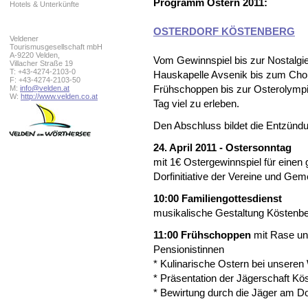
Programm Ostern 2011:
Hotels & Unterkünfte
OSTERDORF KÖSTENBERG
Veldener
Tourismusgesellschaft mbH
A-9220 Velden,
Vom Gewinnspiel bis zur Nostalgie
Villacher Straße 19
T: +43-4274-2103-0
Hauskapelle Avsenik bis zum Ch
F: +43-4274-2103-50
M:
info@velden.at
Frühschoppen bis zur Osterolympia
W:
http://www.velden.co.at
Tag viel zu erleben.
Den Abschluss bildet die Entzünd
24. April 2011 - Ostersonntag
mit 1€ Ostergewinnspiel für einen
Dorfinitiative der Vereine und Ge
10:00 Familiengottesdienst
musikalische Gestaltung Köstenbe
11:00 Frühschoppen
mit Rase un
Pensionistinnen
* Kulinarische Ostern bei unseren
* Präsentation der Jägerschaft Kö
* Bewirtung durch die Jäger am Do