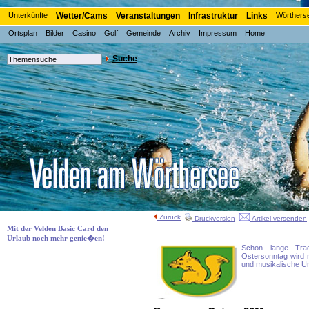
Unterkünfte
Wetter/Cams
Veranstaltungen
Infrastruktur
Links
Wörthers
Ortsplan
Bilder
Casino
Golf
Gemeinde
Archiv
Impressum
Home
Suche
Zurück
Druckversion
Artikel versenden
Mit der Velden Basic Card den
Urlaub noch mehr genie�en!
Schon lange Trad
Ostersonntag wird n
und musikalische Un