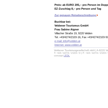
Preis: ab EURO 205,-- pro Person im Dopp
EZ-Zuschlag 8,-- pro Person und Tag
Zur genauen Reisebeschreibung
Buchbar bei:
Veldener Tourismus GmbH
Frau Sabine Aigner
Villacher Straße 19, 9220 Velden
Tel. +43/4274/2103-16, Fax +43/4274/2103-5
e-mail:
info@velden.at
Internet: www.velden.at
Veldener Tourismusgesellschaft mbH | A-9220 Ve
T: +43 / 4274 / 2103 / 0 | F: +43 / 4274 / 2103 /
concept
LEDL