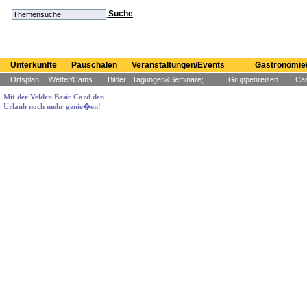
Suche
Unterkünfte
Pauschalen
Veranstaltungen/Events
Gastronomie/
Ortsplan
Wetter/Cams
Bilder
Tagungen&Seminare;
Gruppenreisen
Cas
Mit der Velden Basic Card den
Urlaub noch mehr genie�en!