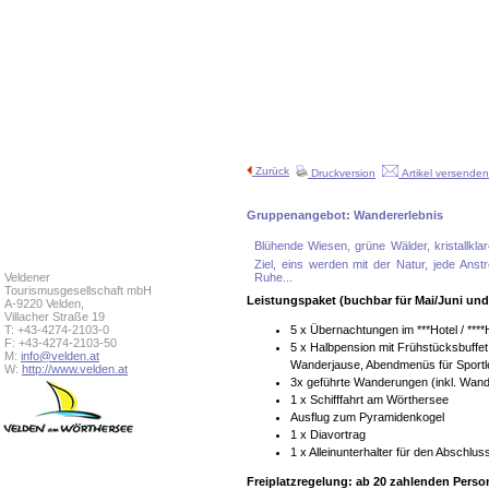
Zurück
Druckversion
Artikel versenden
Gruppenangebot: Wandererlebnis
Blühende Wiesen, grüne Wälder, kristallklar
Ziel, eins werden mit der Natur, jede Ans
Veldener
Ruhe...
Tourismusgesellschaft mbH
Leistungspaket (buchbar für Mai/Juni un
A-9220 Velden,
Villacher Straße 19
T: +43-4274-2103-0
5 x Übernachtungen im ***Hotel / ***
F: +43-4274-2103-50
5 x Halbpension mit Frühstücksbuffe
M:
info@velden.at
Wanderjause, Abendmenüs für Sportl
W:
http://www.velden.at
3x geführte Wanderungen (inkl. Wan
1 x Schifffahrt am Wörthersee
Ausflug zum Pyramidenkogel
1 x Diavortrag
1 x Alleinunterhalter für den Abschlu
Freiplatzregelung: ab 20 zahlenden Persone