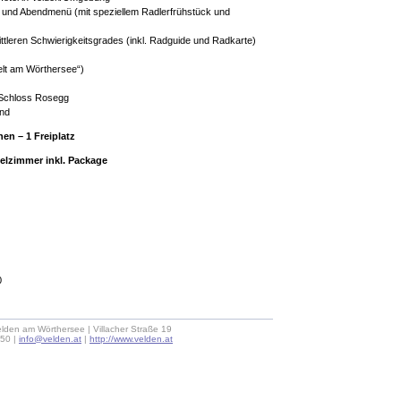
t und Abendmenü (mit speziellem Radlerfrühstück und
ittleren Schwierigkeitsgrades (inkl. Radguide und Radkarte)
Welt am Wörthersee“)
 Schloss Rosegg
end
en – 1 Freiplatz
elzimmer inkl. Package
0
lden am Wörthersee | Villacher Straße 19
 50 |
info@velden.at
|
http://www.velden.at