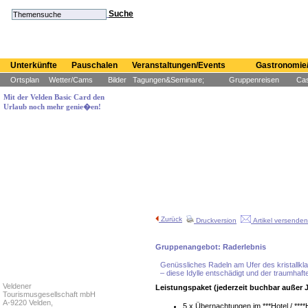
Suche
Unterkünfte
Pauschalen
Veranstaltungen/Events
Gastronomie/
Ortsplan
Wetter/Cams
Bilder
Tagungen&Seminare;
Gruppenreisen
Cas
Mit der Velden Basic Card den
Urlaub noch mehr genie�en!
Zurück
Druckversion
Artikel versenden
Gruppenangebot: Raderlebnis
Genüssliches Radeln am Ufer des kristallkl
– diese Idylle entschädigt und der traumhafte
Veldener
Leistungspaket (jederzeit buchbar außer J
Tourismusgesellschaft mbH
A-9220 Velden,
5 x Übernachtungen im ***Hotel / ***