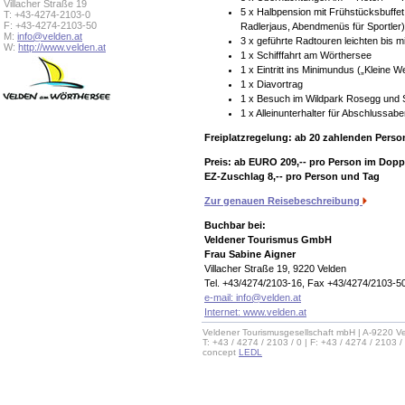
Villacher Straße 19
5 x Halbpension mit Frühstücksbuffe
T: +43-4274-2103-0
F: +43-4274-2103-50
Radlerjaus, Abendmenüs für Sportler)
M:
info@velden.at
3 x geführte Radtouren leichten bis m
W:
http://www.velden.at
1 x Schifffahrt am Wörthersee
1 x Eintritt ins Minimundus („Kleine 
1 x Diavortrag
1 x Besuch im Wildpark Rosegg und
1 x Alleinunterhalter für Abschlussab
Freiplatzregelung: ab 20 zahlenden Person
Preis: ab EURO 209,-- pro Person im Dopp
EZ-Zuschlag 8,-- pro Person und Tag
Zur genauen Reisebeschreibung
Buchbar bei:
Veldener Tourismus GmbH
Frau Sabine Aigner
Villacher Straße 19, 9220 Velden
Tel. +43/4274/2103-16, Fax +43/4274/2103-5
e-mail:
info@velden.at
Internet: www.velden.at
Veldener Tourismusgesellschaft mbH | A-9220 Ve
T: +43 / 4274 / 2103 / 0 | F: +43 / 4274 / 2103 /
concept
LEDL