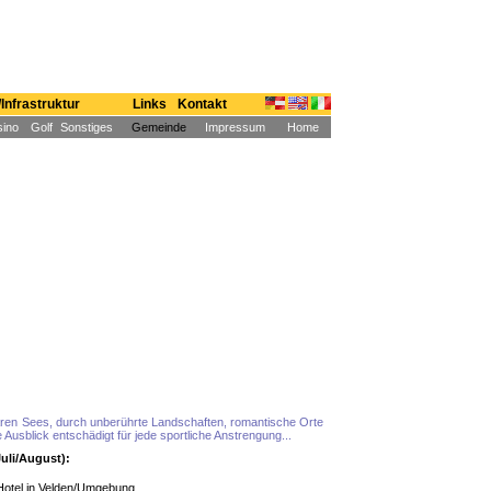
Infrastruktur
Links
Kontakt
ino
Golf
Sonstiges
Gemeinde
Impressum
Home
aren Sees, durch unberührte Landschaften, romantische Orte
 Ausblick entschädigt für jede sportliche Anstrengung...
uli/August):
*Hotel in Velden/Umgebung