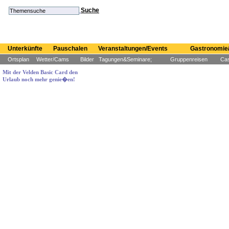
Suche
Unterkünfte
Pauschalen
Veranstaltungen/Events
Gastronomie/
Ortsplan
Wetter/Cams
Bilder
Tagungen&Seminare;
Gruppenreisen
Cas
Mit der Velden Basic Card den
Urlaub noch mehr genie�en!