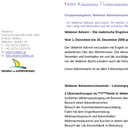
Zurück
Druckversion
Artikel versenden
Gruppenangebot: Veldener Adventwoche
Im Veldener Advent wird unser Ort wieder 
hier ruhig und besinnlich auf ein schönes W
Veldener
Veldener Advent – Die malerische Engels
Tourismusgesellschaft mbH
A-9220 Velden,
Vom 1. Dezember bis 24. Dezember 2006 je
Villacher Straße 19
T: +43-4274-2103-0
Der Veldener Advent verzaubert mit Engeln u
F: +43-4274-2103-50
M:
info@velden.at
winterlichen Ufer des Wörthersees. Der Adve
W:
http://www.velden.at
Verweilen und Innehalten ein und die unzähli
nur die Veldener Bucht sondern auch die Her
Unser Adventmarkt ist an allen 4 Adventwoch
Veldener Adventwochenende – Leistungs
2 Übernachtungen im ***/****Hotel in Veld
Geführter Winterspaziergang mit Bummel übe
Besuch eines Adventkonzertes
Besuch der Kunsthandwerksausstellung
Fahrt mit dem Engerlbummelzug
Weihnachtspunsch und Adventhäferl
Weihnachtsbäckerei und Kuchen in einem der
Besuch der Lilo Kerzenfabrik in Moosburg