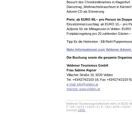
Besuch des Christkindlmarktes in Klagenfurt
Diavortrag „Weihnachtsbrauchtum in Kärnten
Advent-CD als Erinnerung
Preis: ab EURO 99,-- pro Person im Dopp
Einzelzimmerzuschlag: ab EURO 10,-- pro P
Aufpreis für ein Mittagessen in Velden: EUR
Freiplatzregelung pro 20 zahlenden Gästen – 
Tipp für die Heimreise - Elli Riehl Puppenmus
Mehr Informationen zum Veldener Advent
Die Buchung sowie die gesamte Organis
Veldener Tourismus GmbH
Frau Sabine Aigner
Villacher Straße 19, 9220 Velden
Tel. +43/4274/2103-16, Fax +43/4274/2103-5
e-mail:
info@velden.at
Internet: www.velden.at
Veldener Tourismusgesellschaft mbH | A-9220 Ve
T: +43 / 4274 / 2103 / 0 | F: +43 / 4274 / 2103 /
concept
LEDL