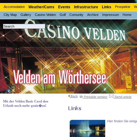
Accomodation
Weather/Cams
Events
Infrastructure
Links
Prospekte
W
City Map
Gallery
Casino Velden
Golf
Comunity
Archive
Impressum
Home
Search
Back
Printable version
Send article
Mit der Velden Basic Card den
Urlaub noch mehr genie�en!
Hier finden Sie ein