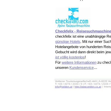
Checkfelix - Reisesuchmaschin
checkfelix ist eine unabhängige 
günstige Hotels
. Mit nur einer Su
Hotelangebote von hunderten Reis
Gebucht wird dann direkt beim jew
ist völlig kostenlos
!
Für
weitere Informationen
zu checkf
unseren
Kundenservice
…
Veldener Tourismusgesellschaft mbH | A-9220 Ve
T: +43 / 4274 / 2103 / 0 | F: +43 / 4274 / 2103 /
info@velden.at
|
http://www.velden.co.at
|
Inter