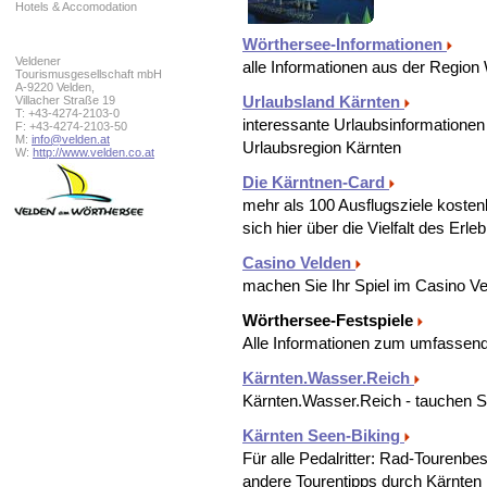
Hotels & Accomodation
Wörthersee-Informationen
Veldener
alle Informationen aus der Region
Tourismusgesellschaft mbH
A-9220 Velden,
Villacher Straße 19
Urlaubsland Kärnten
T: +43-4274-2103-0
interessante Urlaubsinformationen
F: +43-4274-2103-50
M:
info@velden.at
Urlaubsregion Kärnten
W:
http://www.velden.co.at
Die Kärntnen-Card
mehr als 100 Ausflugsziele kostenl
sich hier über die Vielfalt des Erl
Casino Velden
machen Sie Ihr Spiel im Casino V
Wörthersee-Festspiele
Alle Informationen zum umfasse
Kärnten.Wasser.Reich
Kärnten.Wasser.Reich - tauchen Sie
Kärnten Seen-Biking
Für alle Pedalritter: Rad-Tourenb
andere Tourentipps durch Kärnten