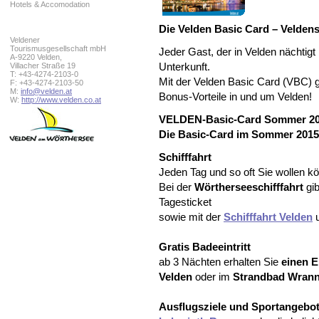
Hotels & Accomodation
Die Velden Basic Card – Velden
Veldener
Tourismusgesellschaft mbH
Jeder Gast, der in Velden nächtigt
A-9220 Velden,
Villacher Straße 19
Unterkunft.
T: +43-4274-2103-0
Mit der Velden Basic Card (VBC) 
F: +43-4274-2103-50
M:
info@velden.at
Bonus-Vorteile in und um Velden!
W:
http://www.velden.co.at
VELDEN-Basic-Card Sommer 2
Die Basic-Card im Sommer 2015 v
Schifffahrt
Jeden Tag und so oft Sie wollen kö
Bei der
Wörtherseeschifffahrt
gib
Tagesticket
sowie mit der
Schifffahrt Velden
u
Gratis Badeeintritt
ab 3 Nächten erhalten Sie
einen Ei
Velden
oder im
Strandbad Wran
Ausflugsziele und Sportangebot