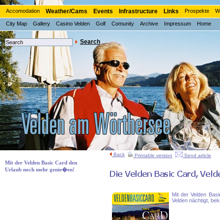
Accomodation
Weather/Cams
Events
Infrastructure
Links
Prospekte
W
City Map
Gallery
Casino Velden
Golf
Comunity
Archive
Impressum
Home
Search
Back
Printable version
Send article
Mit der Velden Basic Card den
Urlaub noch mehr genie�en!
Mit der Velden Bas
Velden nächtigt, bek