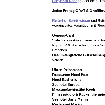
Labyrinth Rosegg
oder die belieb
Jeden Freitag GRATIS Ortsführ
Reiterhof Schrittwieser
und
Reit
vergünstigtes Vergnügen mit Pferd
Genuss-Card
Viele Genuss-Gutscheine versüßen
In jeder VBC-Broschüre finden Si
Betrieben.
Das umfangreiche Gutscheinang
Velden:
Uhren Reichmann
Restaurant Hotel Post
Hotel Bacherlwirt
Seehotel Europa
Massagefachinstitut Koch
Fitnessstudio & Rückentherapi
Seehotel Barry Memle
Restaurant Marko