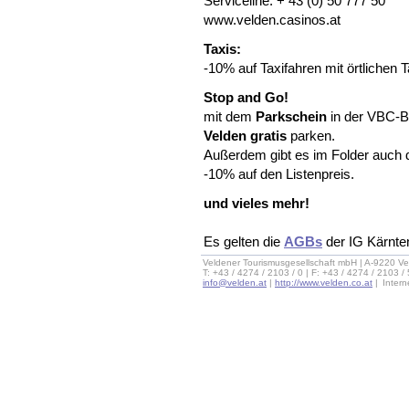
Serviceline: + 43 (0) 50 777 50
www.velden.casinos.at
Taxis:
-10% auf Taxifahren mit örtlichen
Stop and Go!
mit dem
Parkschein
in der VBC-B
Velden gratis
parken.
Außerdem gibt es im Folder auch 
-10% auf den Listenpreis.
und vieles mehr!
Es gelten die
AGBs
der IG Kärnte
Veldener Tourismusgesellschaft mbH | A-9220 Ve
T: +43 / 4274 / 2103 / 0 | F: +43 / 4274 / 2103 /
info@velden.at
|
http://www.velden.co.at
|
Inter