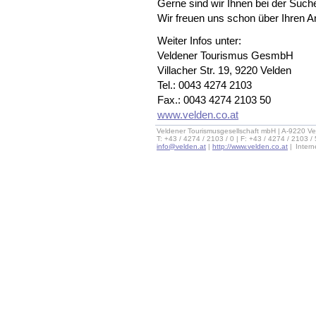
Gerne sind wir Ihnen bei der Such
Wir freuen uns schon über Ihren An
Weiter Infos unter:
Veldener Tourismus GesmbH
Villacher Str. 19, 9220 Velden
Tel.: 0043 4274 2103
Fax.: 0043 4274 2103 50
www.velden.co.at
Veldener Tourismusgesellschaft mbH | A-9220 Ve
T: +43 / 4274 / 2103 / 0 | F: +43 / 4274 / 2103 /
info@velden.at
|
http://www.velden.co.at
|
Inter