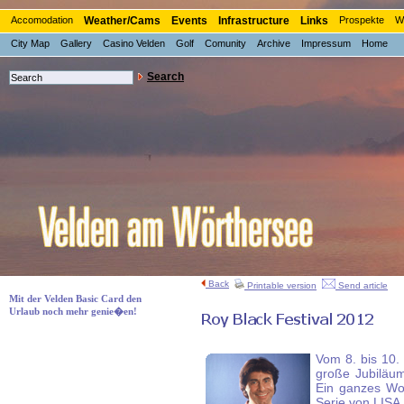
Accomodation
Weather/Cams
Events
Infrastructure
Links
Prospekte
W
City Map
Gallery
Casino Velden
Golf
Comunity
Archive
Impressum
Home
Search
Back
Printable version
Send article
Mit der Velden Basic Card den
Urlaub noch mehr genie�en!
Vom 8. bis 10.
große Jubiläum
Ein ganzes Wo
Serie von LISA 