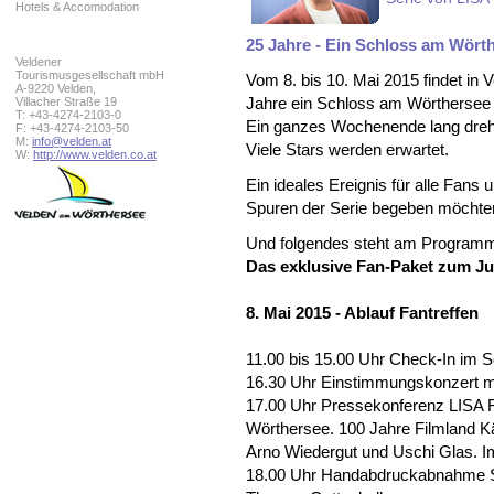
Hotels & Accomodation
25 Jahre - Ein Schloss am Wört
Veldener
Tourismusgesellschaft mbH
Vom 8. bis 10. Mai 2015 findet in
A-9220 Velden,
Villacher Straße 19
Jahre ein Schloss am Wörthersee s
T: +43-4274-2103-0
Ein ganzes Wochenende lang dreht
F: +43-4274-2103-50
M:
info@velden.at
Viele Stars werden erwartet.
W:
http://www.velden.co.at
Ein ideales Ereignis für alle Fans
Spuren der Serie begeben möchte
Und folgendes steht am Program
Das exklusive Fan-Paket zum Ju
8. Mai 2015 - Ablauf Fantreffen
11.00 bis 15.00 Uhr Check-In im 
16.30 Uhr Einstimmungskonzert m
17.00 Uhr Pressekonferenz LISA 
Wörthersee. 100 Jahre Filmland Kär
Arno Wiedergut und Uschi Glas. 
18.00 Uhr Handabdruckabnahme Sta