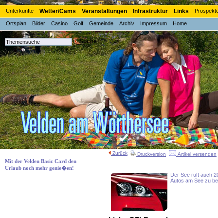
Unterkünfte
Wetter/Cams
Veranstaltungen
Infrastruktur
Links
Prospekt
Ortsplan
Bilder
Casino
Golf
Gemeinde
Archiv
Impressum
Home
Suche
Zurück
Druckversion
Artikel versenden
Mit der Velden Basic Card den
Urlaub noch mehr genie�en!
Der See ruft auch 2
Autos am See zu b