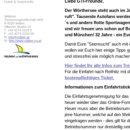
Liebe GTI-Freunde,
Hotels & Unterkünfte
Der Wörthersee steht auch im J
ruft". Tausende Autofans werde
Veldener
Tourismusgesellschaft mbH
´s und andere flotte Sportwagen
A-9220 Velden,
Villacher Straße 19
und wir freuen uns schon auf Be
T: +43-4274-2103-0
F: +43-4274-2103-50
und München! 32 Jahre - ein Ev
M:
info@velden.at
W:
http://www.velden.co.at
Damit Eure "Seensucht" auch mit ei
wollen wir Euch hier einige Tipps
und stressfrei wie möglich machen
Hier findet Ihr alle Infos zum Tre
Für die Einfahrt nach Reifnitz mi
kostenpflichtiges Ticket.
Informationen zum Einfahrtsticke
Die Einfahrtsgenehmigung für das 
heuer wieder über das Online-Form
Heuer muss aber die Betriebsnumme
jene Nummer, welche auf den Meld
eingetragen werden - dies gilt für
Betriebsnummer nur dreistellig s