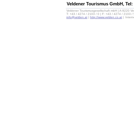
Veldener Tourismus GmbH, Tel:
Veldener Tourismusgesellschaft mbH | A-9220 Ve
T: +43 / 4274 / 2103 / 0 | F: +43 / 4274 / 2103 /
info@velden.at
|
http://www.velden.co.at
|
Inter