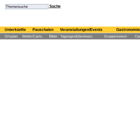
Suche
Unterkünfte
Pauschalen
Veranstaltungen/Events
Gastronomie/
Ortsplan
Wetter/Cams
Bilder
Tagungen&Seminare;
Gruppenreisen
Cas