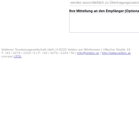
werden ausschließlich zu Übertragungszwec
Ihre Mitteilung an den Empfänger (Optiona
Veldener Tourismusgesellschaft mbH | A-9220 Velden am Wörthersee | Villacher Straße 19
T: +43 / 4274 / 2103 / 0 | F: +43 / 4274 / 2103 / 50 |
info@velden.at
|
http://www.velden.at
concept
LEDL