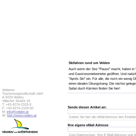
Skifahren rund um Velden
Auch wenn der See "Pause" macht, haben in 
und Gastronomiebetriebe geöffnet. Und natür
"Aprés Ski" ein. Für alle, die noch ein wenig 
einen idealen Übungshang. Die nächst gelegen
Safari duch Kärnten finden Sie hier!
Veldener
Tourismusgesellschaft mbH
A-9220 Velden,
Villacher Straße 19
T: +43-4274-2103-0
Sende diesen Artikel an:
F: +43-4274-2103-50
M:
info@velden.at
W:
http://www.velden.at
Geben Sie hier die eMail Adresse des Empfän
Ihre eigene eMail Adresse
Zum Datenschutz: Ihre E-Mail-Adresse und d