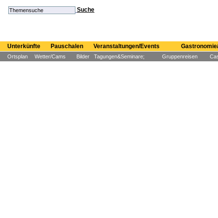
Suche
Unterkünfte
Pauschalen
Veranstaltungen/Events
Gastronomie/
Ortsplan
Wetter/Cams
Bilder
Tagungen&Seminare;
Gruppenreisen
Cas