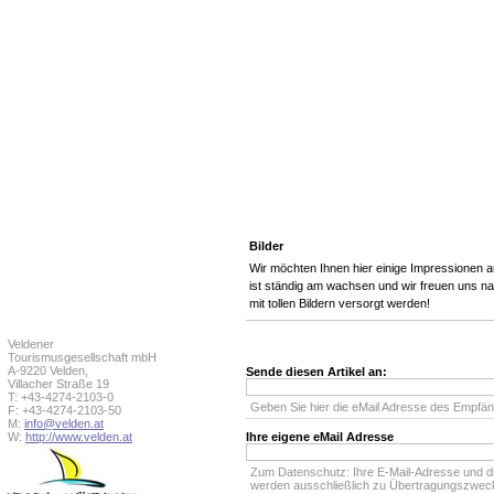
Bilder
Wir möchten Ihnen hier einige Impressionen au
ist ständig am wachsen und wir freuen uns na
mit tollen Bildern versorgt werden!
Veldener
Tourismusgesellschaft mbH
A-9220 Velden,
Sende diesen Artikel an:
Villacher Straße 19
T: +43-4274-2103-0
Geben Sie hier die eMail Adresse des Empfän
F: +43-4274-2103-50
M:
info@velden.at
W:
http://www.velden.at
Ihre eigene eMail Adresse
Zum Datenschutz: Ihre E-Mail-Adresse und d
werden ausschließlich zu Übertragungszwec