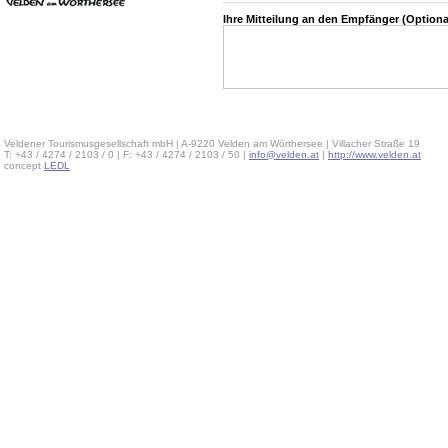
Ihre Mitteilung an den Empfänger (Optiona
Veldener Tourismusgesellschaft mbH | A-9220 Velden am Wörthersee | Villacher Straße 19
T: +43 / 4274 / 2103 / 0 | F: +43 / 4274 / 2103 / 50 |
info@velden.at
|
http://www.velden.at
concept
LEDL