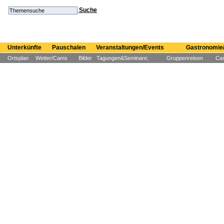
Suche
Unterkünfte
Pauschalen
Veranstaltungen/Events
Gastronomie/
Ortsplan
Wetter/Cams
Bilder
Tagungen&Seminare;
Gruppenreisen
Cas