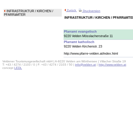
Zurück
INFRASTRUKTUR
/ KIRCHEN /
Druckversion
PFARRäMTER
INFRASTRUKTUR / KIRCHEN / PFARRäMTE
Pfarramt evangelisch
9220 Velden Mösslacherstraße 11
Pfarramt katholisch
9220 Velden Kirchenstr. 23
http://www.pfarre-velden.at/index.html
Veldener Tourismusgesellschaft mbH | A-9220 Velden am Wörthersee | Villacher Straße 19
T: +43 / 4274 / 2103 / 0 | F: +43 / 4274 / 2103 / 50 |
info@velden.at
|
http://www.velden.at
concept
LEDL