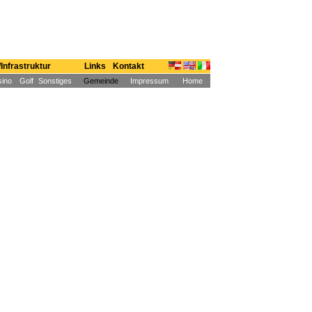
Infrastruktur
Links
Kontakt
ino
Golf
Sonstiges
Gemeinde
Impressum
Home