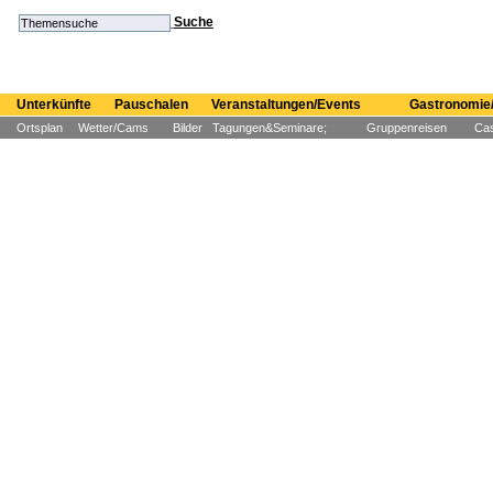
Suche
Unterkünfte
Pauschalen
Veranstaltungen/Events
Gastronomie/
Ortsplan
Wetter/Cams
Bilder
Tagungen&Seminare;
Gruppenreisen
Cas