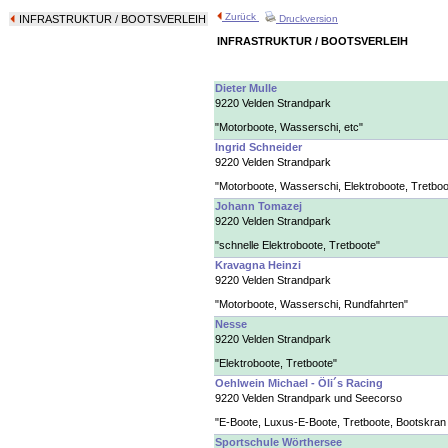
Zurück
INFRASTRUKTUR
/ BOOTSVERLEIH
Druckversion
INFRASTRUKTUR / BOOTSVERLEIH
Dieter Mulle
9220 Velden Strandpark
"Motorboote, Wasserschi, etc"
Ingrid Schneider
9220 Velden Strandpark
"Motorboote, Wasserschi, Elektroboote, Tretboo
Johann Tomazej
9220 Velden Strandpark
"schnelle Elektroboote, Tretboote"
Kravagna Heinzi
9220 Velden Strandpark
"Motorboote, Wasserschi, Rundfahrten"
Nesse
9220 Velden Strandpark
"Elektroboote, Tretboote"
Oehlwein Michael - Öli´s Racing
9220 Velden Strandpark und Seecorso
"E-Boote, Luxus-E-Boote, Tretboote, Bootskran b
Sportschule Wörthersee