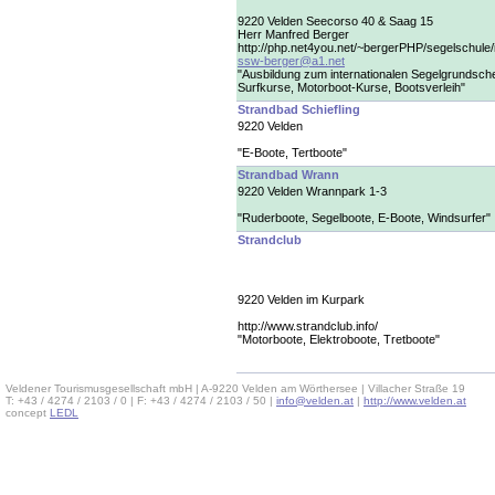
9220 Velden Seecorso 40 & Saag 15
Herr Manfred Berger
http://php.net4you.net/~bergerPHP/segelschule
ssw-berger@a1.net
"Ausbildung zum internationalen Segelgrundsch
Surfkurse, Motorboot-Kurse, Bootsverleih"
Strandbad Schiefling
9220 Velden
"E-Boote, Tertboote"
Strandbad Wrann
9220 Velden Wrannpark 1-3
"Ruderboote, Segelboote, E-Boote, Windsurfer"
Strandclub
9220 Velden im Kurpark
http://www.strandclub.info/
"Motorboote, Elektroboote, Tretboote"
Veldener Tourismusgesellschaft mbH | A-9220 Velden am Wörthersee | Villacher Straße 19
T: +43 / 4274 / 2103 / 0 | F: +43 / 4274 / 2103 / 50 |
info@velden.at
|
http://www.velden.at
concept
LEDL