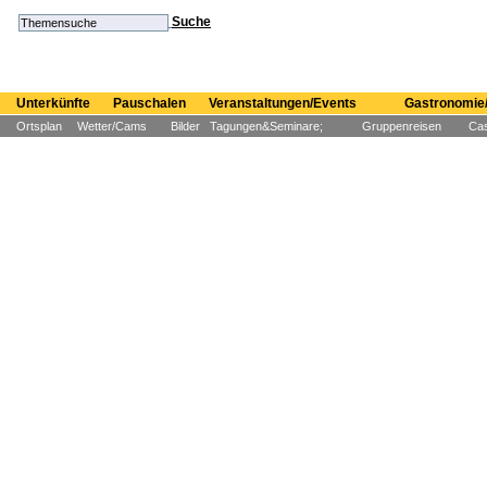
Suche
Unterkünfte
Pauschalen
Veranstaltungen/Events
Gastronomie/
Ortsplan
Wetter/Cams
Bilder
Tagungen&Seminare;
Gruppenreisen
Cas