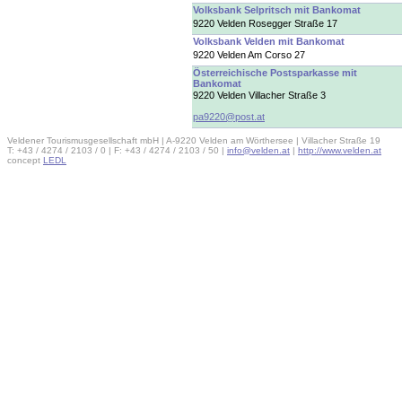
Volksbank Selpritsch mit Bankomat
9220 Velden Rosegger Straße 17
Volksbank Velden mit Bankomat
9220 Velden Am Corso 27
Österreichische Postsparkasse mit
Bankomat
9220 Velden Villacher Straße 3
pa9220@post.at
Veldener Tourismusgesellschaft mbH | A-9220 Velden am Wörthersee | Villacher Straße 19
T: +43 / 4274 / 2103 / 0 | F: +43 / 4274 / 2103 / 50 |
info@velden.at
|
http://www.velden.at
concept
LEDL