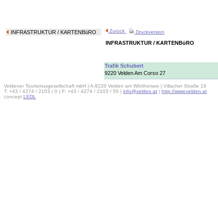
Zurück
INFRASTRUKTUR
/ KARTENBüRO
Druckversion
INFRASTRUKTUR / KARTENBüRO
Trafik Schubert
9220 Velden Am Corso 27
Veldener Tourismusgesellschaft mbH | A-9220 Velden am Wörthersee | Villacher Straße 19
T: +43 / 4274 / 2103 / 0 | F: +43 / 4274 / 2103 / 50 |
info@velden.at
|
http://www.velden.at
concept
LEDL