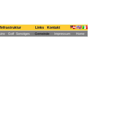
Infrastruktur
Links
Kontakt
ino
Golf
Sonstiges
Gemeinde
Impressum
Home