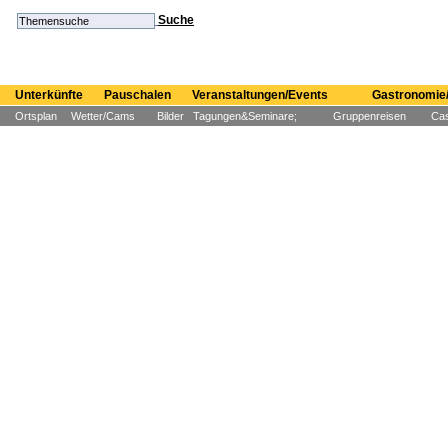
Suche
Unterkünfte
Pauschalen
Veranstaltungen/Events
Gastronomie/
Ortsplan
Wetter/Cams
Bilder
Tagungen&Seminare;
Gruppenreisen
Cas