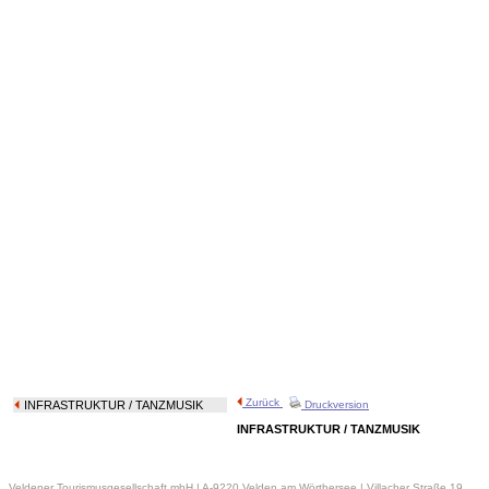
Zurück
INFRASTRUKTUR
/ TANZMUSIK
Druckversion
INFRASTRUKTUR / TANZMUSIK
Veldener Tourismusgesellschaft mbH | A-9220 Velden am Wörthersee | Villacher Straße 19