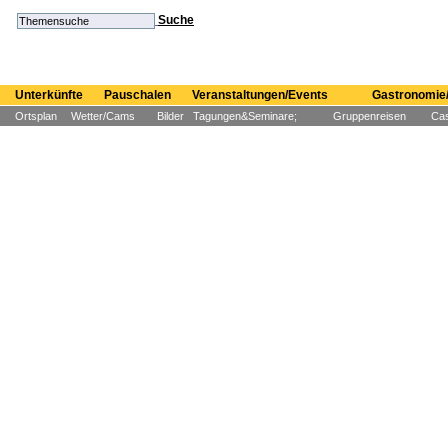
Suche
Unterkünfte
Pauschalen
Veranstaltungen/Events
Gastronomie/
Ortsplan
Wetter/Cams
Bilder
Tagungen&Seminare;
Gruppenreisen
Cas