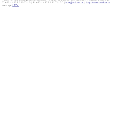
T: +43 / 4274 / 2103 / 0 | F: +43 / 4274 / 2103 / 50 |
info@velden.at
|
http://www.velden.at
concept
LEDL