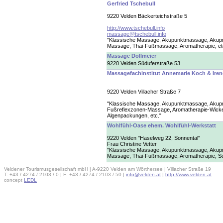
Gerfried Tschebull
9220 Velden Bäckerteichstraße 5
http://www.tschebull.info
massage@tschebull.info
"Klassische Massage, Akupunktmassage, Akup
Massage, Thai-Fußmassage, Aromatherapie, et
Massage Dollmeier
9220 Velden Süduferstraße 53
Massagefachinstitut Annemarie Koch & Ire
9220 Velden Villacher Straße 7
"Klassische Massage, Akupunktmassage, Akup
Fußreflexzonen-Massage, Aromatherapie-Wicke
Algenpackungen, etc."
Wohlfühl-Oase ehem. Wohlfühl-Werkstatt
9220 Velden "Haselweg 22, Sonnental"
Frau Christine Vetter
"Klassische Massage, Akupunktmassage, Akup
Massage, Thai-Fußmassage, Aromatherapie, Sol
Veldener Tourismusgesellschaft mbH | A-9220 Velden am Wörthersee | Villacher Straße 19
T: +43 / 4274 / 2103 / 0 | F: +43 / 4274 / 2103 / 50 |
info@velden.at
|
http://www.velden.at
concept
LEDL