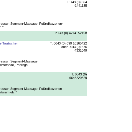
T: +43 (0) 664
-1441135
ressur, Segment-Massage, Fußreflexzonen-
c."
T: +43 (0) 4274 -52158
ne Tautscher
T: 0043 (0) 699 10165422
oder 0043 (0) 676
4331049
ressur, Segment-Massage,
lmethode, Peelings,
T: 0043 (0)
6645220829
ressur, Segment-Massage, Fußreflexzonen-
arium etc."