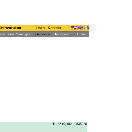
Infrastruktur
Links
Kontakt
ino
Golf
Sonstiges
Gemeinde
Impressum
Home
T: +43 (0) 664 -2535226