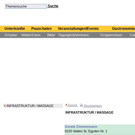
Suche
Unterkünfte
Pauschalen
Veranstaltungen/Events
Gastronomie/
Ortsplan
Wetter/Cams
Bilder
Tagungen&Seminare;
Gruppenreisen
Cas
Zurück
INFRASTRUKTUR
/ MASSAGE
Druckversion
INFRASTRUKTUR / MASSAGE
Gerald Zimmermann
9220 Velden St. Egyden Nr. 1