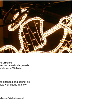
rarbeitet!
ks nicht mehr dargestellt
f die neue Website
ave changed and cannot be
r new Homepage in a few
 A breve Vi deviamo al