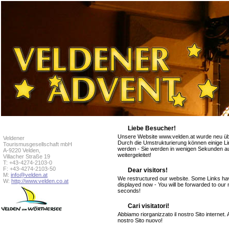
Liebe Besucher!
Unsere Website www.velden.at wurde neu übe
Veldener
Durch die Umstrukturierung können einige Lin
Tourismusgesellschaft mbH
werden - Sie werden in wenigen Sekunden au
A-9220 Velden,
weitergeleitet!
Villacher Straße 19
T: +43-4274-2103-0
F: +43-4274-2103-50
Dear visitors!
M:
info@velden.at
We restructured our website. Some Links h
W:
http://www.velden.co.at
displayed now - You will be forwarded to ou
seconds!
Cari visitatori!
Abbiamo riorganizzato il nostro Sito internet.
nostro Sito nuovo!