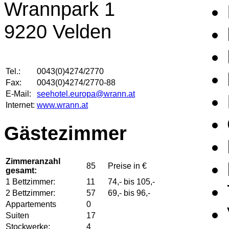
Wrannpark 1
9220 Velden
Tel.:
0043(0)4274/2770
Fax:
0043(0)4274/2770-88
E-Mail:
seehotel.europa@wrann.at
Internet:
www.wrann.at
Gästezimmer
Zimmeranzahl
85
Preise in €
gesamt:
1 Bettzimmer:
11
74,- bis 105,-
2 Bettzimmer:
57
69,- bis 96,-
Appartements
0
Suiten
17
Stockwerke:
4