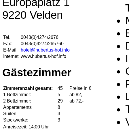
Europaplatz 1
9220 Velden
Tel.:
0043(0)4274/2676
Fax:
0043(0)4274/265760
E-Mail:
hotel@hubertus-hof.info
Internet:
www.hubertus-hof.info
Gästezimmer
Zimmeranzahl gesamt:
45
Preise in €
1 Bettzimmer:
5
ab 82,-
2 Bettzimmer:
29
ab 72,-
Appartements
8
Suiten
3
Stockwerke:
3
Anreisezeit:
14:00 Uhr