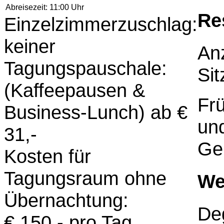
Abreisezeit:
11:00 Uhr
Re
Einzelzimmerzuschlag:
keiner
Anz
Tagungspauschale:
Sit
(Kaffeepausen &
Frü
Business-Lunch) ab €
un
31,-
Ge
Kosten für
Tagungsraum ohne
We
Übernachtung:
De
€ 150,- pro Tag