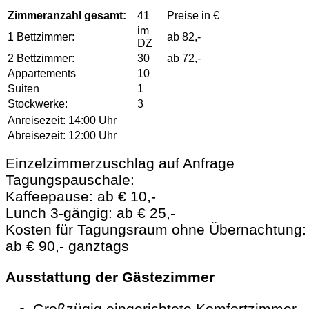
Zimmeranzahl gesamt:
41
Preise in €
im
1 Bettzimmer:
ab 82,-
DZ
2 Bettzimmer:
30
ab 72,-
Appartements
10
Suiten
1
Stockwerke:
3
Anreisezeit:
14:00 Uhr
Abreisezeit:
12:00 Uhr
Einzelzimmerzuschlag auf Anfrage
Tagungspauschale:
Kaffeepause: ab € 10,-
Lunch 3-gängig: ab € 25,-
Kosten für Tagungsraum ohne Übernachtung:
ab € 90,- ganztags
Ausstattung der Gästezimmer
Großzügig eingerichtete Komfortzimmer