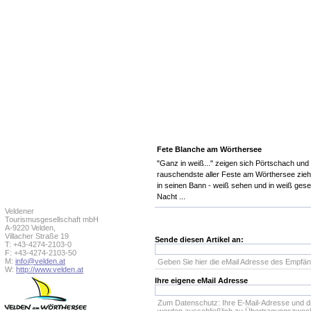
Fete Blanche am Wörthersee
"Ganz in weiß..." zeigen sich Pörtschach und 
rauschendste aller Feste am Wörthersee zie
in seinen Bann - weiß sehen und in weiß ges
Nacht ...
Veldener
Tourismusgesellschaft mbH
A-9220 Velden,
Villacher Straße 19
Sende diesen Artikel an:
T: +43-4274-2103-0
F: +43-4274-2103-50
M:
info@velden.at
Geben Sie hier die eMail Adresse des Empfän
W:
http://www.velden.at
Ihre eigene eMail Adresse
Zum Datenschutz: Ihre E-Mail-Adresse und d