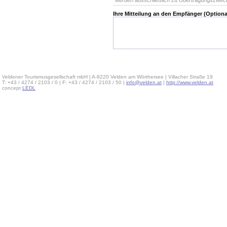
werden ausschließlich zu Übertragungszwec
Ihre Mitteilung an den Empfänger (Optiona
Veldener Tourismusgesellschaft mbH | A-9220 Velden am Wörthersee | Villacher Straße 19
T: +43 / 4274 / 2103 / 0 | F: +43 / 4274 / 2103 / 50 |
info@velden.at
|
http://www.velden.at
concept
LEDL