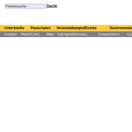
Suche
Unterkünfte
Pauschalen
Veranstaltungen/Events
Gastronomie/
Ortsplan
Wetter/Cams
Bilder
Tagungen&Seminare;
Gruppenreisen
Cas